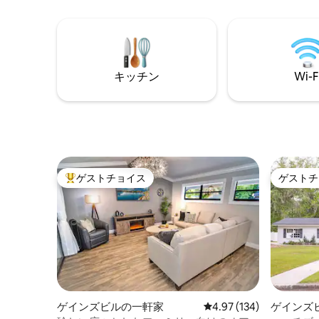
簡単なセルフチェックイン UFとゲインズ
ブに浸か
ビルのダウンタウンからわずか数分のプ
きる思い
ライベートプールリトリートで✨リラック
ださい。 寒すぎますか？ ご心配なく。蛇
スして充電しましょう。ご家族、グルー
口にはお
プ、またはゲームデーの滞在に最適で
お過ごし
す。 今すぐ予約！すぐに予約が埋まりま
キッチン
Wi-F
高さ7フ
す！
囲まれて
ゲストチョイス
ゲストチ
大好評のゲストチョイスです。
ゲストチ
ゲインズビルの一軒家
レビュー134件、5つ星
4.97 (134)
ゲインズ