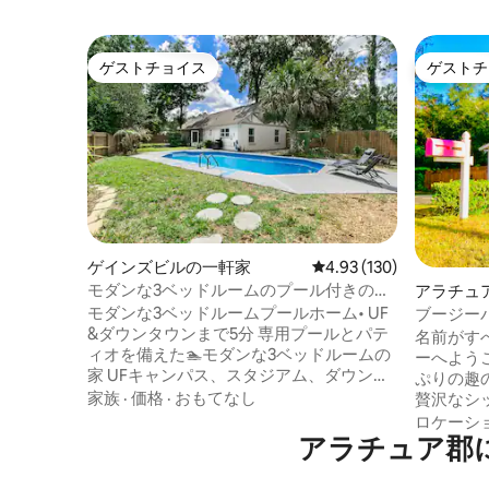
ゲストチョイス
ゲストチ
ゲストチョイス
ゲストチ
ゲインズビルの一軒家
レビュー130件、5つ星
4.93 (130)
モダンな3ベッドルームのプール付きの家
アラチュ
｜UF、ダウンタウン、ダイニングの近く
モダンな3ベッドルームプールホーム• UF
ブージー
&ダウンタウンまで5分 専用プールとパテ
付き！
名前がす
ィオを備えた🏊モダンな3ベッドルームの
ーへようこそ。 ブージ
家 UFキャンパス、スタジアム、ダウンタ
ぷりの趣
ウンのダイニングまで🚗5分 🍳 充実したキ
家族
·
価格
·
おもてなし
贅沢なシ
ッチンと広々としたリビング 🛏️ キングベ
映えすること間
ロケーシ
ッド+快適な寝室でゆっくりお休みくださ
アラチュア郡
れ、内な
い 夜の集まりのための🔥ファイヤーピッ
デザインされて
トと屋外ラウンジ ✅ 無料駐車場、Wi-Fi、
タオル、