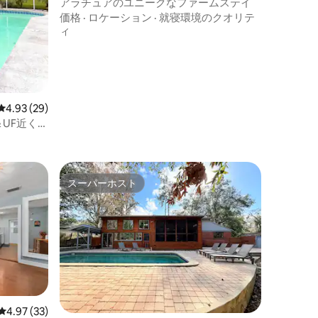
アラチュアのユニークなファームステイ
価格
·
ロケーション
·
就寝環境のクオリテ
ィ
レビュー29件、5つ星中4.93つ星の平均評価
4.93 (29)
＆UF近くの
スーパーホスト
スーパーホスト
レビュー33件、5つ星中4.97つ星の平均評価
4.97 (33)