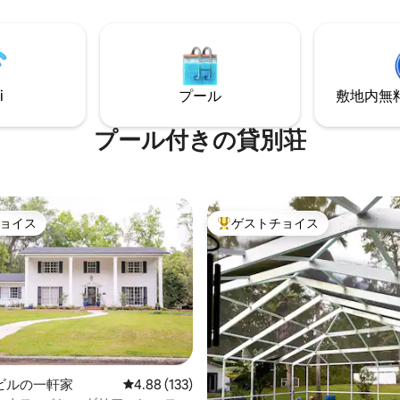
り、さわやかでリフレッシュで
トショップまで徒歩で行けます。
出に残るひとときをお過ごしく
ミニアムは、ヴィレッジホール
やイベントに最適なロケーショ
湯がすぐに出ますので、快適に
土曜日の朝のファーマーズマー
いただけます。 バナナの木々と
スパ、子供の遊び場はすぐ近くで
i
プール
敷地内無料駐
ィートのプライバシーフェンスに
イルの自然散策道、タートルポ
います。
然の景色をお楽しみください。
プール付きの貸別荘
ョイス
ゲストチョイス
ョイス
大好評のゲストチョイスです。
中4.97つ星の平均評価
ビルの一軒家
レビュー133件、5つ星中4.88つ星の平均評価
4.88 (133)