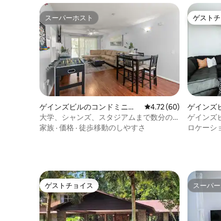
スーパーホスト
ゲストチ
スーパーホスト
ゲストチ
ゲインズビルのコンドミニア
レビュー60件、5つ星中
4.72 (60)
ゲインズ
ム
ム
大学、シャンズ、スタジアムまで数分の
ゲインズ
広々としたアパート！
ム
家族
·
価格
·
徒歩移動のしやすさ
ロケーシ
ゲストチョイス
スーパー
ゲストチョイス
スーパー