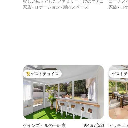
珍しい広々としたファミリー向けのオア
コーチズハ
シス • プライベートプール＆ゲーム
ジアムから
家族
·
ロケーション
·
屋内スペース
家族
·
ロ
ゲストチョイス
ゲストチ
大好評のゲストチョイスです。
ゲストチ
ゲインズビルの一軒家
レビュー32件、5つ星中
4.97 (32)
アラチュ