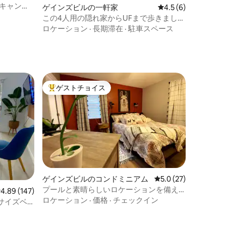
Fキャンパ
ゲインズビルの一軒家
レビュー6件、5つ星
4.5 (6)
この4人用の隠れ家からUFまで歩きましょ
う！
ロケーション
·
長期滞在
·
駐車スペース
ゲストチョイス
大好評のゲストチョイスです。
ゲインズビルのコンドミニアム
レビュー27件、5つ
5.0 (27)
プールと素晴らしいロケーションを備え
レビュー147件、5つ星中4.89つ星の平均評価
4.89 (147)
た素敵なタウンハウス
ロケーション
·
価格
·
チェックイン
サイズベ