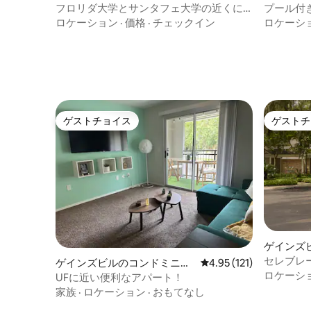
フロリダ大学とサンタフェ大学の近くに
プール付
あるプール付きのBoho Chic。
な4ベッ
ロケーション
·
価格
·
チェックイン
ロケーシ
ゲストチョイス
ゲストチ
ゲストチョイス
ゲストチ
ゲインズ
ム
セレブレ
ゲインズビルのコンドミニア
レビュー121件、5つ星
4.95 (121)
バスルー
ロケーシ
ム
UFに近い便利なアパート！
ミニアム
家族
·
ロケーション
·
おもてなし