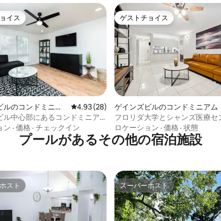
ョイス
ゲストチョイス
ョイス
ゲストチョイス
4.72つ星の平均評価
ビルのコンドミニア
レビュー28件、5つ星中4.93つ星の平均評価
4.93 (28)
ゲインズビルのコンドミニアム
ビル中心部にあるコンドミニア
フロリダ大学とシャンズ医療セ
くのモダンな4ベッドルーム/4
ョン
·
価格
·
チェックイン
ロケーション
·
価格
·
状態
プールがあるその他の宿泊施設
のアパート
ホスト
スーパーホスト
ホスト
スーパーホスト