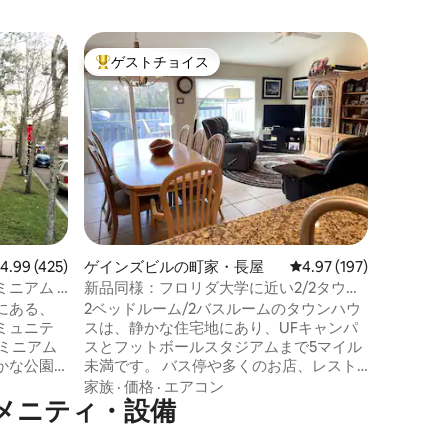
ゲインズ
ゲストチョイス
ゲスト
大好評のゲストチョイスです。
ゲスト
ム
シャンズ、
室、バス
シャンズ
ロリダ大
ットボー
歩30分
アムです。 1階のコンドミニアム
価格
·
家
ッドルー
は、ウォ
ンベッド、
ンには食
レビュー425件、5つ星中4.99つ星の平均評価
4.99 (425)
ゲインズビルの町家・長屋
レビュー197件、5つ星
4.97 (197)
ンジ、食器
ンターネ
ニアム -
新品同様：フロリダ大学に近い2/2タウン
す。 4名様が快適にお休みいただけます。
ハウス 清潔で快適
にある、
2ベッドルーム/2バスルームのタウンハウ
この複合
ミュニテ
スは、静かな住宅地にあり、UFキャンパ
ミニアム
スとフットボールスタジアムまで5マイル
かな公園
未満です。 バス停や多くのお店、レスト
のリラッ
ランまで徒歩すぐ。 数年前に全面改装さ
家族
·
価格
·
エアコン
メニティ・設備
くライト
れ、昨年にバスルームが完全に改装さ
ン、コー
れ、広々として清潔です。 シャワーはフ
ン＆ギフ
ロアに入ってから。ユニットの目の前に