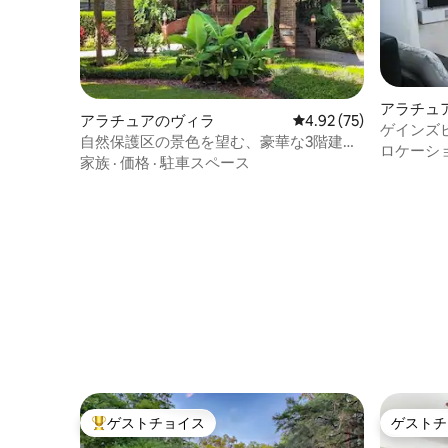
アラチュ
アラチュアのヴィラ
レビュー75件、5つ星中
4.92 (75)
ゲインズ
自然保護区の景色を望む、豪華な3階建て
ある、静
ロケーシ
6寝室ヴィラ
家族
·
価格
·
駐車スペース
ゲストチョイス
ゲストチ
大好評のゲストチョイスです。
ゲストチ