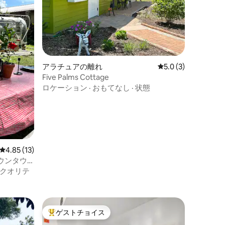
アラチュアの離れ
レビュー3件、5つ星
5.0 (3)
Five Palms Cottage
ロケーション
·
おもてなし
·
状態
レビュー13件、5つ星中4.85つ星の平均評価
4.85 (13)
ウンタウ
クオリテ
ゲストチョイス
大好評のゲストチョイスです。