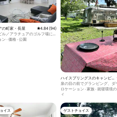
アの町家・長屋
レビュー94件、5つ星中4.84つ星の平均評価
4.84 (94)
4.92つ星の平均評価
ビル／アラチュアのゴルフ場に
かな2寝室2バスルームの宿泊先
ョン
·
価格
·
公園
ハイスプリングスのキャンピ
ングカー・RV
泉の目の前でグランピング、ダ
ンの近く
ロケーション
·
家族
·
就寝環境の
ィ
ョイス
ゲストチョイス
ョイス
ゲストチョイス