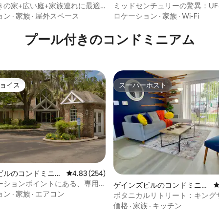
きの家+広い庭+家族連れに最適
ミッドセンチュリーの驚異：U
ドルーム
ス近くの5/3プール付きの家。
ョン
·
家族
·
屋外スペース
ロケーション
·
家族
·
Wi-Fi
プール付きのコンドミニアム
ョイス
スーパーホスト
ョイス
スーパーホスト
ビルのコンドミニア
レビュー254件、5つ星中4.83つ星の平均評価
4.83 (254)
ーションポイントにある、専用
中4.95つ星の平均評価
ゲインズビルのコンドミニア
ム付きの3ベッドルームのコンド
ョン
·
家族
·
エアコン
ム
ボタニカルリトリート：キング
ッドとプールサイドの静寂
価格
·
家族
·
キッチン