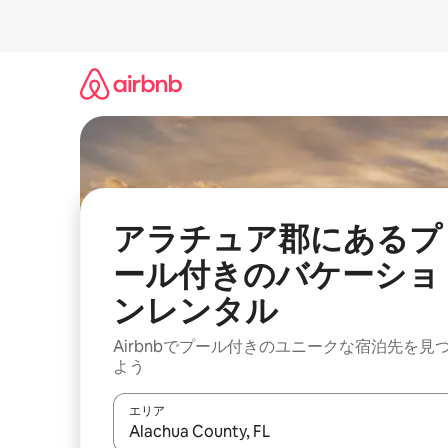
コ
ン
テ
ン
ツ
に
ス
キ
ッ
プ
アラチュア郡にあるプ
ール付きのバケーショ
ンレンタル
Airbnbでプール付きのユニークな宿泊先を見
よう
エリア
検索結果が表示されたら、上下の矢印キーを使っ