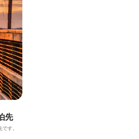
泊先
先です。