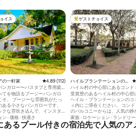
ョイス
ゲストチョイス
ョイス
大好評のゲストチョイスです。
中4.93つ星の平均評価
アの一軒家
レビュー112件、5つ星中4.89つ星の平均評価
4.89 (112)
ハイルプランテーションのコ
ンドミニアム
バンガロー〜バスタブと専用庭
ハイル村の中心部にあるコンドミ
素晴らしいロケーション
べてを物語るブージーバンガロ
受賞歴のあるヘイル村の中心部
ーな雰囲気がたっ
ヘイル・プランテーションのコ
のある小さなバンガローです。
ィ内にご滞在ください。 コンド
ックな雰吹き込んで、インスタ
のバルコニーからは、人気の静
違いなし。 新しく改装さ
が見渡せます。 大きな噴水から
ョン
·
価格
·
快適さ
家族
·
ロケーション
·
ランドリー
にあるプール付きの宿泊先で人気のア
るスパの感覚を刺激するように
クスできる音と、夜にはきらめ
います。 ローブ、ビーチ
をお楽しみください。 レストラ
冷たい飲み物を持って、バスタ
ヒー＆デザートショップ、ワイ