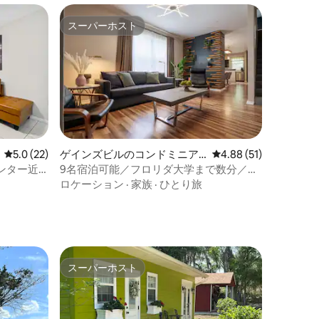
スーパーホスト
スーパーホスト
レビュー22件、5つ星中5.0つ星の平均評価
5.0 (22)
ゲインズビルのコンドミニア
レビュー51件、5つ星
4.88 (51)
ム
ンター近
9名宿泊可能／フロリダ大学まで数分／ス
バスルーム
タイリッシュ＋高速Wi-Fi
ロケーション
·
家族
·
ひとり旅
スーパーホスト
スーパーホスト