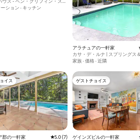
ウス - ベン・グリフィン・スタ
1.5マイル
ケーション
·
キッチン
アラチュアの一軒家
カサ・デ・ルナ | スプリングス
温水プール
家族
·
価格
·
近隣
ョイス
ゲストチョイス
ョイス
ゲストチョイス
4.97つ星の平均評価
ア郡の一軒家
レビュー7件、5つ星中5.0つ星の平均評価
5.0 (7)
ゲインズビルの一軒家