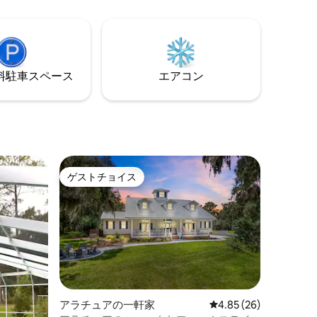
 コンド
駐車場があります。 広々としたデッキが
の結婚式
ある裏庭。市営公園に面しています。 共
ンです！
用プール。ドアベル、駐車場、裏口に
ケット、
Ring Securityを設置しています。ゲスト
す！ ヘ
がいるときは通知がオフになります。屋
⁠車ス⁠ペ⁠ー⁠ス
エアコン
ンド、自
内にはカメラがありません。
ゲストチョイス
ゲストチョイス
アラチュアの一軒家
レビュー26件、5つ星
4.85 (26)