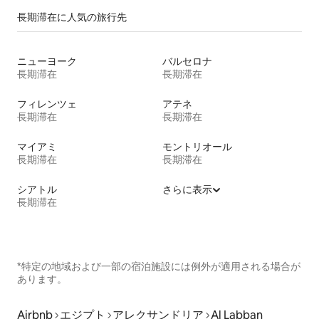
長期滞在に人気の旅行先
ニューヨーク
バルセロナ
長期滞在
長期滞在
フィレンツェ
アテネ
長期滞在
長期滞在
マイアミ
モントリオール
長期滞在
長期滞在
シアトル
さらに表示
長期滞在
*特定の地域および一部の宿泊施設には例外が適用される場合が
あります。
Airbnb
エジプト
アレクサンドリア
Al Labban