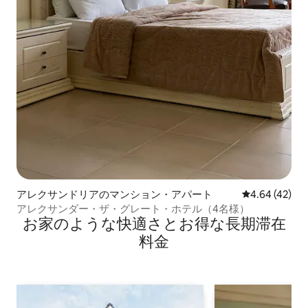
アレクサンドリアのマンション・アパート
レビュー42件
4.64 (42)
アレクサンダー・ザ・グレート・ホテル（4名様）
お家のような快⁠適⁠さ⁠とお⁠得⁠な長⁠期⁠滞⁠在
料⁠金