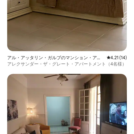
アル・アッタリン・ガルブのマンション・アパ
レビュー14件
4.21 (14)
ート
アレクサンダー・ザ・グレート・アパートメント（4名様）