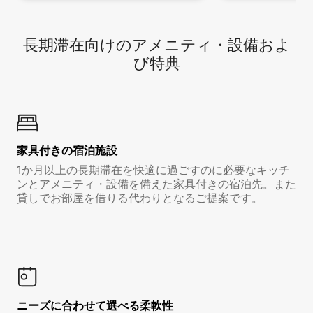
長期滞在向け⁠のア⁠メ⁠ニ⁠テ⁠ィ⁠・設⁠備⁠およ
び特⁠典
家具付き⁠の宿⁠泊⁠施⁠設
1か月以上の長期滞在を快適に過ごすのに必要なキッチ
ンとアメニティ・設備を備えた家具付きの宿泊先。また
貸しでお部屋を借りる代わりとなるご提案です。
ニーズに合わせて選べる柔軟性