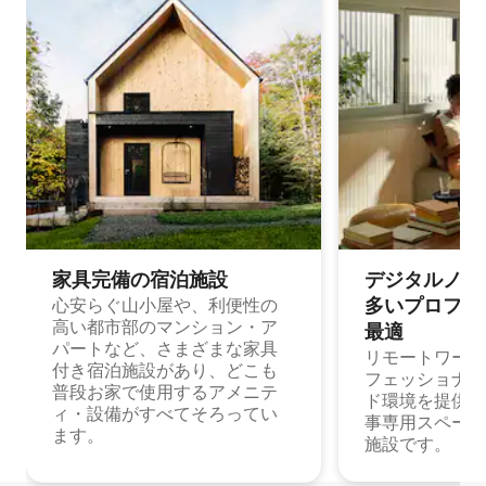
家具完備の宿⁠泊⁠施⁠設
デジタルノマド
多⁠いプ⁠ロ⁠フ⁠ェ⁠
心安らぐ山小屋や、利便性の
高い都市部のマンション・ア
最⁠適
パートなど、さまざまな家具
リモートワーク
付き宿泊施設があり、どこも
フェッショナル
普段お家で使用するアメニテ
ド環境を提供する
ィ・設備がすべてそろってい
事専用スペース
ます。
施設です。