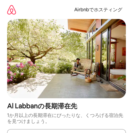
コ
ン
Airbnbでホスティング
テ
ン
ツ
に
ス
キ
ッ
プ
Al Labbanの長期滞在先
1か月以上の長期滞在にぴったりな、くつろげる宿泊先
を見つけましょう。