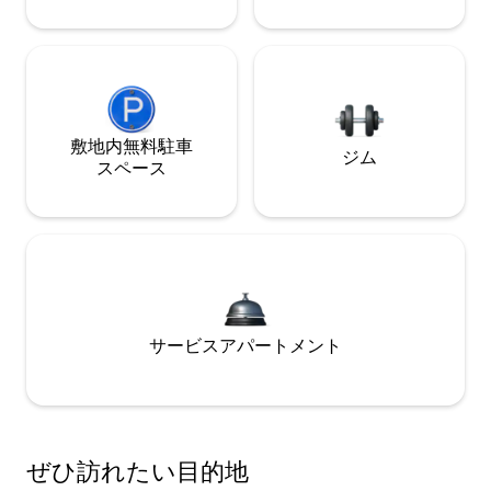
敷地内無料駐⁠車
ジム
ス⁠ペ⁠ー⁠ス
サービスアパートメント
ぜひ訪⁠れ⁠た⁠い目⁠的⁠地