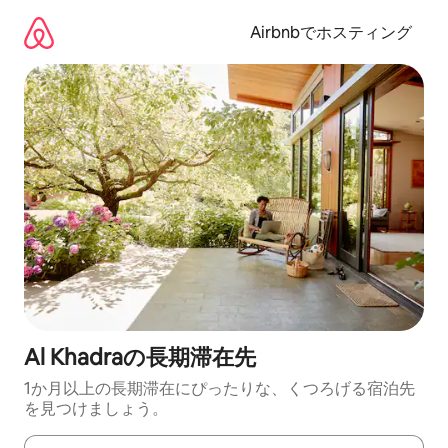
コ
ン
Airbnbでホスティング
テ
ン
ツ
に
ス
キ
ッ
プ
Al Khadraの長期滞在先
1か月以上の長期滞在にぴったりな、くつろげる宿泊先
を見つけましょう。