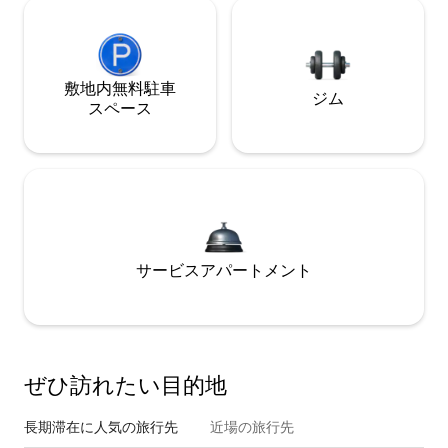
敷地内無料駐⁠車
ジム
ス⁠ペ⁠ー⁠ス
サービスアパートメント
ぜひ訪⁠れ⁠た⁠い目⁠的⁠地
長期滞在に人気の旅行先
近場の旅行先