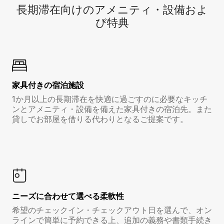
長期滞在向け⁠のア⁠メ⁠ニ⁠テ⁠ィ⁠・設⁠備⁠およ
び特⁠典
家具付き⁠の宿⁠泊⁠施⁠設
1か月以上の長期滞在を快適に過ごすのに必要なキッチ
ンとアメニティ・設備を備えた家具付きの宿泊先。また
貸しでお部屋を借りる代わりとなるご提案です。
ニーズに合わせて選べる柔軟性
希望のチェックイン・チェックアウト日を選んで、オン
ラインで簡単に予約できる上、追加の義務や書類手続き