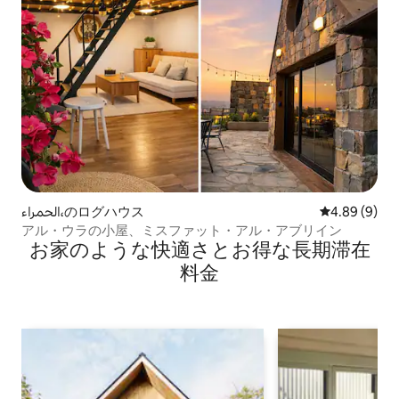
الحمراء،のログハウス
レビュー9件
4.89 (9)
アル・ウラの小屋、ミスファット・アル・アブリイン
お家のような快⁠適⁠さ⁠とお⁠得⁠な長⁠期⁠滞⁠在
料⁠金