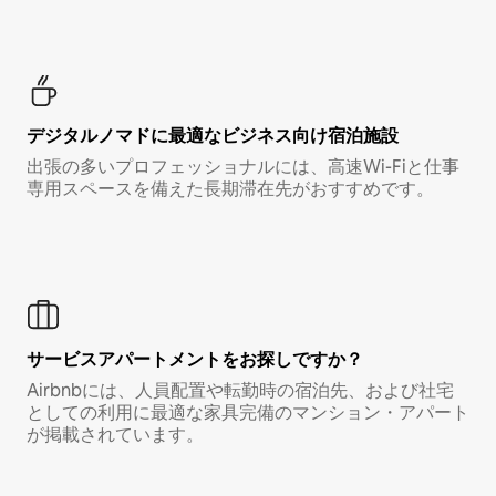
デジタルノマド⁠に最⁠適⁠なビ⁠ジ⁠ネ⁠ス⁠向⁠け宿⁠泊⁠施⁠設
出張の多いプロフェッショナルには、高速Wi-Fiと仕事
専用スペースを備えた長期滞在先がおすすめです。
サービスアパートメントをお探しですか？
Airbnbには、人員配置や転勤時の宿泊先、および社宅
としての利用に最適な家具完備のマンション・アパート
が掲載されています。