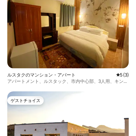
ルスタクのマンション・アパート
レビュー
5 (3)
アパートメント、ルスタック、市内中心部、3人用、キング
サイズベッド1台、ソファ
ゲストチョイス
ゲストチョイス