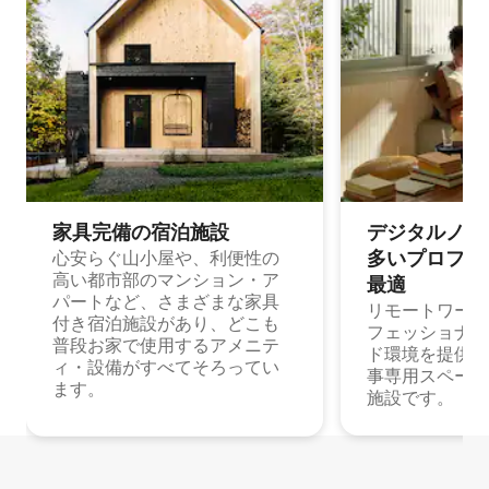
家具完備の宿⁠泊⁠施⁠設
デジタルノマド
多⁠いプ⁠ロ⁠フ⁠ェ⁠
心安らぐ山小屋や、利便性の
高い都市部のマンション・ア
最⁠適
パートなど、さまざまな家具
リモートワーク
付き宿泊施設があり、どこも
フェッショナル
普段お家で使用するアメニテ
ド環境を提供する
ィ・設備がすべてそろってい
事専用スペース
ます。
施設です。