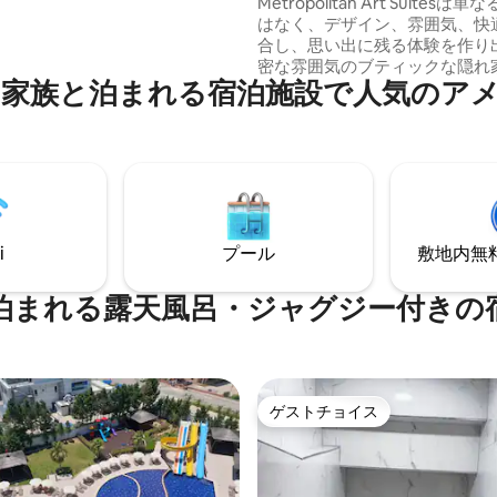
ブティックリトリート
Metropolitan Art Suites
はなく、デザイン、雰囲気、快
合し、思い出に残る体験を作り
密な雰囲気のブティックな隠れ
家族と泊まれる宿泊施設で人気のア
な場所です。 カップル、クリエイター、
リモートワーカーのために作ら
空間では、すべての質感、素材
慎重に選ばれ、温かみがあり、
トで落ち着いた環境を作り出し
りとした時間を過ごすことを促
ここは贅沢を重視して設計され
ではありません。感覚を中心に
i
プール
敷地内無料駐
されています。
泊まれる露天風呂・ジャグジー付きの
ゲストチョイス
ゲストチョイス