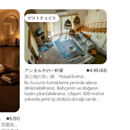
ムラトパ
ゲストチョイス
スーパ
ゲストチョイス
スーパ
アパート
プール＆
級マンショ
RÜZGA
ヤでの素
べて揃っ
豪華なアパートで
ル2つ＆子供
眺めが楽
はありません） ->無
まれています 大型スマートテ
アンタルヤの一軒家
レビュー43件、5つ星
4.95 (43)
なベッド
居心地の良い家「Masal Evimiz」
ルーム1室 中心部に位置し、ビーチ（
Bu huzurlu konaklama yerinde ailece
ビーチ）と空港
dinlenebilirsiniz. Bahçenin ve doğanın
方に最適
tadını çıkartabilirsiniz. Ulaşım: 500 metre
yakında şehir içi otobüs durağı vardır
ancak çok sık otobüs seferi olmadığı için
araba ile gelmek daha konforludur.
パ
レビュー51件、5つ星中5つ星の平均評価
5 (51)
な雰囲気の