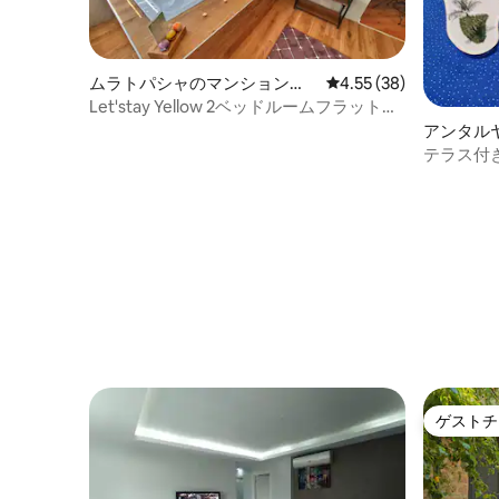
ムラトパシャのマンション・
レビュー38件、5つ星中
4.55 (38)
アパート
Let'stay Yellow 2ベッドルームフラット
（ジャグジー付き）
アンタル
パート
テラス付きのS
Luxury。
ゲストチ
ゲストチ