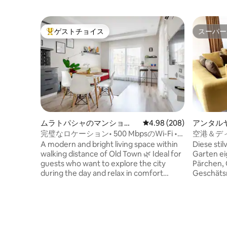
ゲストチョイス
スーパー
大好評のゲストチョイスです。
スーパー
ムラトパシャのマンショ
レビュー208件、5つ星中
4.98 (208)
アンタル
ン・アパート
パート
完璧なロケーション• 500 MbpsのWi-Fi •
空港＆デ
快適なフラット
ラ内にあ
A modern and bright living space within
Diese sti
walking distance of Old Town 🌿 Ideal for
Garten eig
guests who want to explore the city
Pärchen, 
during the day and relax in comfort
Geschäts
afterwards — perfect for families and
erreicht 
remote workers alike. With easy access
der nur 3 
to public transportation, you can
Minuten d
conveniently reach many parts of
Deepo Out
Antalya.