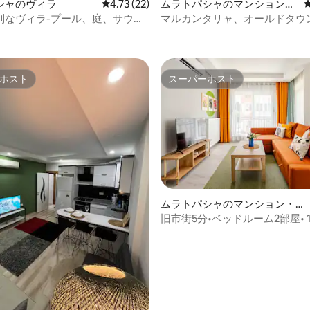
シャのヴィラ
レビュー22件、5つ星中4.73つ星の平均評価
4.73 (22)
ムラトパシャのマンション・
アパート
別なヴィラ-プール、庭、サウ
マルカンタリャ、オールドタウ
つ星中5つ星の平均評価
ッドルーム！
く。343 Mbpsのインターネット
ホスト
スーパーホスト
ホスト
スーパーホスト
ムラトパシャのマンション・ア
パート
旧市街5分•ベッドルーム2部屋• 1
Mbps Wi-Fi