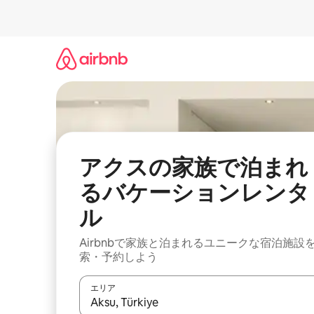
コ
ン
テ
ン
ツ
に
ス
キ
ッ
プ
アクスの家族で泊まれ
るバケーションレンタ
ル
Airbnbで家族と泊まれるユニークな宿泊施設
索・予約しよう
エリア
検索結果が表示されたら、上下の矢印キーを使っ