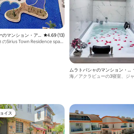
4.55つ星の平均評価
ヤのマンション・ア
レビュー13件、5つ星中4.69つ星の平均評価
4.69 (13)
irius Town Residence spa
ムラトパシャのマンション・
アパート
海／アクラビューの3寝室、ジ
き
ョイス
ョイス