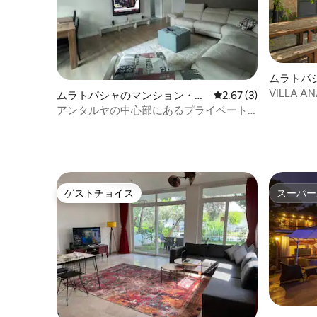
ムラトパ
VILLA 
ムラトパシャのマンション・ア
レビュー3件、5つ星中
2.67 (3)
ヴィラ
パート
アンタルヤの中心部にあるプライベート
カーと運転手
ゲストチョイス
スーパー
ゲストチョイス
スーパー