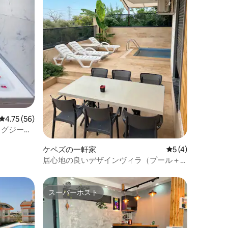
レビュー56件、5つ星中4.75つ星の平均評価
4.75 (56)
ャグジー付
ケペズの一軒家
レビュー4件、5
5 (4)
居心地の良いデザインヴィラ（プール＋
ジャグジー）
スーパーホスト
スーパーホスト