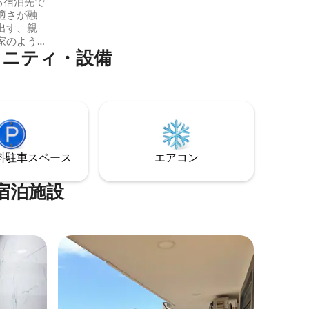
は単なる宿泊先で
適さが融
出す、親
家のよう
メニティ・設備
れたこの
、光源が
エレガン
、ゆっく
します。
たお部屋
デザイン
⁠車ス⁠ペ⁠ー⁠ス
エアコン
宿泊施設