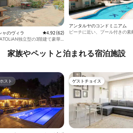
アンタルヤのコンドミニアム
ビーチに近い、プール付きの素
シャのヴィラ
レビュー62件、5つ星中4.92つ星の平均評価
4.92 (62)
タルヤのアパート
ANATOLiAN独立型の3階建て豪華
2.67つ星の平均評価
家族やペットと泊まれる宿泊施設
ホスト
ゲストチョイス
ホスト
ゲストチョイス