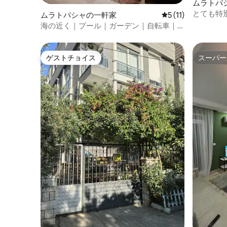
ムラトパ
とても特
ムラトパシャの一軒家
レビュー11件、5
5 (11)
ナ、6ベ
海の近く｜プール｜ガーデン｜自転車｜
1+1｜45平方メートル
ゲストチョイス
スーパー
ゲストチョイス
スーパー