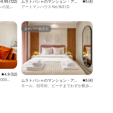
レビュー122件、5つ星中4.95つ星の平均評価
4.95 (122)
ムラトパシャのマンション・アパ
レビュー4件、5
5 (4)
ート
ンの近
アートマンハウス No:163 | D
スーパーホスト
スーパーホスト
レビュー52件、5つ星中4.9つ星の平均評価
4.9 (52)
000
ムラトパシャのマンション・アパ
レビュー4件、5
5 (4)
ート
モール、旧市街、ビーチまでわずか数歩
のフレッシュ・ライラックの1ベッドルー
ム