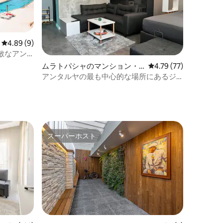
レビュー9件、5つ星中4.89つ星の平均評価
4.89 (9)
敵なアン
ムラトパシャのマンション・
レビュー77件、5つ星
4.79 (77)
アパート
アンタルヤの最も中心的な場所にあるジ
ャグジーハウス
スーパーホスト
スーパーホスト