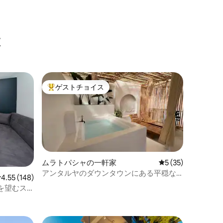
設
ゲストチョイス
大好評のゲストチョイスです。
ムラトパシャの一軒家
レビュー35件、5
5 (35)
アンタルヤのダウンタウンにある平穏な
レビュー148件、5つ星中4.55つ星の平均評価
4.55 (148)
プライベートホーム
を望むス