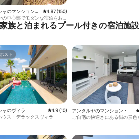
4.92つ星の平均評価
シャのマンション・
レビュー150件、5つ星中4.87つ星の平均評価
4.87 (150)
ヤの中心部でモダンな宿泊をお
家族と泊まれるプール付きの宿泊施
ださい。
ホスト
ホスト
シャのヴィラ
レビュー10件、5つ星中4.9つ星の平均評価
4.9 (10)
アンタルヤのマンション・ア
パート
ハウス・デラックスヴィラ
ご自宅の快適さにある街の景色
4.93つ星の平均評価
イート！