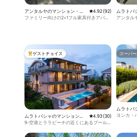
アンタルヤのマンション・ア
レビュー92件、5つ星中
4.92 (92)
ムラトパ
パート
アパート
ファミリー向けの2+1フル家具付きアパー
アンタル
トメント99㎡。
楽しみく
ゲストチョイス
スーパー
大好評のゲストチョイスです。
スーパー
ムラトパ
ヨンカ・
ムラトパシャのマンション・
レビュー30件、5つ星中
4.93 (30)
アパート
9-空港とララビーチの近くにあるプール
付きアパートメント