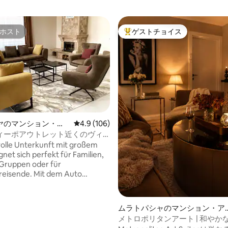
ホスト
ゲストチョイス
ホスト
大好評のゲストチョイスです。
4.98つ星の平均評価
ヤのマンション・ア
レビュー106件、5つ星中4.9つ星の平均評価
4.9 (106)
ィーポアウトレット近くのヴィ
る200平方メートルのアパート
lvolle Unterkunft mit großem
net sich perfekt für Familien,
Gruppen oder für
reisende. Mit dem Auto
man in 5 Minuten den Flughafen,
km entfernt ist oder in 2
ie Mall of Antalya und das
ムラトパシャのマンション・ア
let Center.
ート
メトロポリタンアート | 和やか