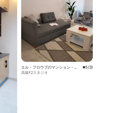
エル・フロウブのマンション・ア
レビュー3件、5
5 (3)
パート
高級F2スタジオ