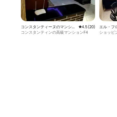
コンスタンティーヌのマンショ
レビュー20件、5つ星
4.5 (20)
エル・フ
ン・アパート
アム
コンスタンティンの高級マンションF4
ショッピ
パートメ