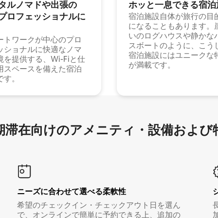
タルノマドや出⁠張⁠の
ホッと一⁠息⁠で⁠き⁠る宿⁠泊
⁠ロ⁠フ⁠ェ⁠ッ⁠シ⁠ョ⁠ナ⁠ル⁠に
宿泊施設自体が旅行の目
になることもあります。
いのログハウスや静かな
ートワークが中心のプロ
スボートのように、こう
ッショナルに快適なノマ
宿泊施設にはユニークな
境を提供する、Wi-Fiと仕
が満載です。
用スペースを備えた宿泊
です。
滞在向け⁠のア⁠メ⁠ニ⁠テ⁠ィ⁠・設⁠備⁠および
ニーズに合わせて選べる柔軟性
希望のチェックイン・チェックアウト日を選ん
で、オンラインで簡単に予約できる上、追加の