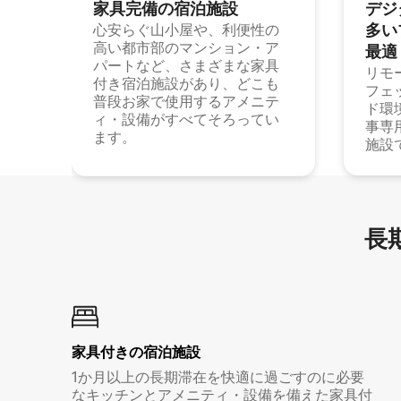
家具完備の宿⁠泊⁠施⁠設
デジ
多⁠いプ
心安らぐ山小屋や、利便性の
高い都市部のマンション・ア
最⁠適
パートなど、さまざまな家具
リモ
付き宿泊施設があり、どこも
フェ
普段お家で使用するアメニテ
ド環
ィ・設備がすべてそろってい
事専
ます。
施設
長期
家具付き⁠の宿⁠泊⁠施⁠設
1か月以上の長期滞在を快適に過ごすのに必要
なキッチンとアメニティ・設備を備えた家具付