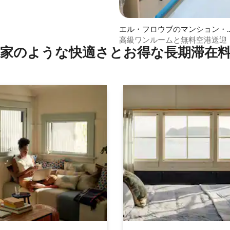
エル・フロウブのマンション・
パート
高級ワンルームと無料空港送迎
家のような快⁠適⁠さ⁠とお⁠得⁠な長⁠期⁠滞⁠在料