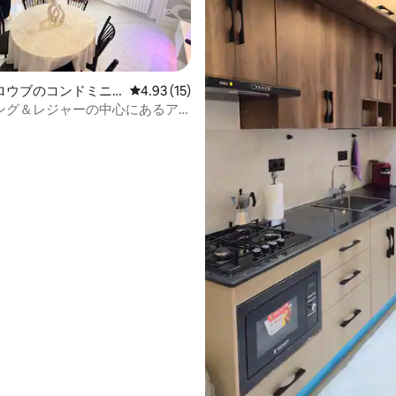
中4.5つ星の平均評価
ロウブのコンドミニ
レビュー15件、5つ星中4.93つ星の平均評価
4.93 (15)
ング＆レジャーの中心にあるア
ント