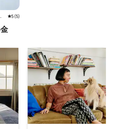
ア
レビュー5件、5つ星中5つ星の平均評価
5 (5)
⁠金