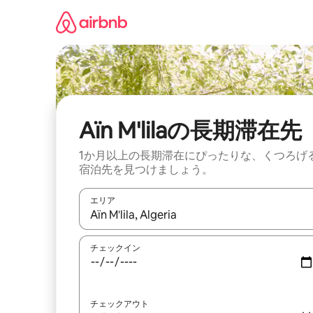
コ
ン
テ
ン
ツ
に
ス
キ
ッ
Aïn M'lilaの長期滞在先
プ
1か月以上の長期滞在にぴったりな、くつろげ
宿泊先を見つけましょう。
エリア
検索結果が表示されたら、上下の矢印キーを使っ
チェックイン
チェックアウト