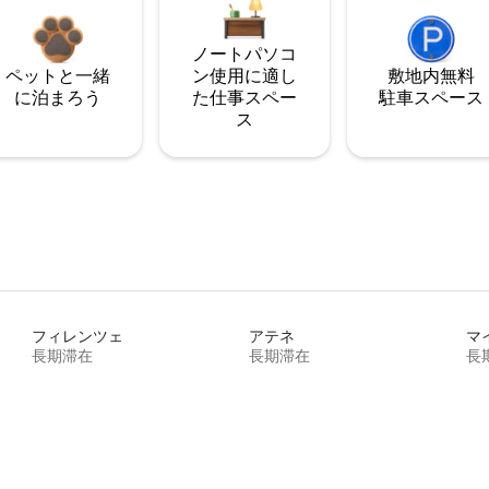
ノートパソコ
ペットと一緒
ン使用に適し
敷地内無料
に泊まろう
た仕事スペー
駐⁠車ス⁠ペ⁠ー⁠ス
ス
フィレンツェ
アテネ
マ
長期滞在
長期滞在
長