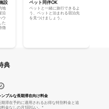
施⁠設
ペット同⁠伴OK
的地
ペットと一緒に旅行できるよ
崖沿
う、ペットと泊まれる宿泊先
ハウ
を見つけましょう。
した
特徴
特⁠典
シンプルな長期滞在向け料金
長期滞在予約に適用されるお得な特別料金と追
加料金なしの月1回払い。*