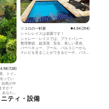
ある美し
吸い、美
きます。
都市部に
ット・ワ
分、アグ
ソコロの一軒家
レビュー314件、5つ星
4.94 (314)
から6分
詳細と詳
シャレレイスは楽園です！
覧ください
シャレー・レイスでは、プライバシー、
整理整頓、超清潔、安全、美しい景色、
バーベキュー、プール、バルコニーから
テレビを見ることができるビーチ、バス
タブ、エアコン、すべてのキッチン用
品、冷蔵庫、電子レンジ、ブレンダー、
コンロ、32インチテレビ（シリーズや映
レビュー128件、5つ星中4.98つ星の平均評価
4.98 (128)
画を含む200チャンネル）、Wi-Fi、自動
部屋、トイ
ゲートなどが揃っています。街に近く、
たを待ってい
ハネムーン、在宅勤務、レジャーに最適
中
です。この場所に魅了されることでしょ
ますか？
う。ペットは料金を支払うことで同伴可
、あなた
能です。
メニティ・設備
、家族や
ない思い