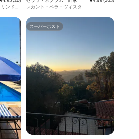
レビュー20件、5つ星中4.95つ星の平均評価
4.95 (20)
セッラ・ネグラの一軒家
レビュー303件、5つ星
4.99 (303)
デ リンドイ
レカント・ベラ・ヴィスタ
スーパーホスト
スーパーホスト