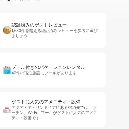
認証済みのゲ⁠ス⁠ト⁠レ⁠ビ⁠ュ⁠ー
1,630件を超える認証済みレビューを参考に選び
ましょう
プール付きのバ⁠ケ⁠ー⁠シ⁠ョ⁠ンレ⁠ン⁠タ⁠ル
40件の宿泊施設にプールがあります
ゲストに人⁠気⁠のア⁠メ⁠ニ⁠テ⁠ィ・設⁠備
アグア・デ・リンドイアにある宿泊先では、キ
ッチン、Wi-Fi、プールがゲストに人気のアメニ
ティ・設備です