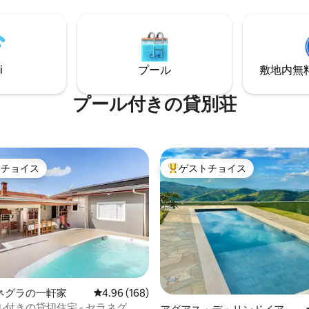
出を作るのに最適な環境を提供
次のことを楽しんでいる自分を
みてください。 思い出に残る一
すための温水プール。 バーベキ
アと豊かな自然の美しさ！ 予約：A
i
プール
敷地内無料駐
プール付きの貸別荘
トチョイス
ゲストチョイス
ゲストチョイスです。
大好評のゲストチョイスです。
つ星中5つ星の平均評価
ネグラの一軒家
レビュー168件、5つ星中4.96つ星の平均評価
4.96 (168)
付きの貸切住宅 - セラネグ