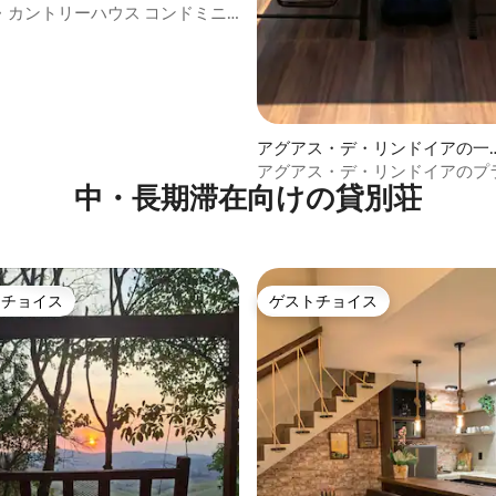
・カントリーハウス コンドミニ
アグアス・デ・リンドイアの一
家
アグアス・デ・リンドイアのプ
中・長期滞在向けの貸別荘
トプール付きの家
トチョイス
ゲストチョイス
ゲストチョイスです。
ゲストチョイス