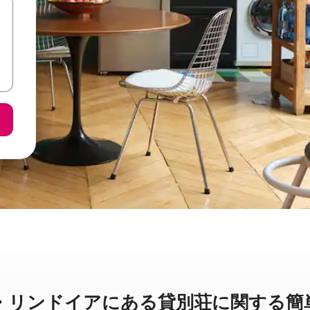
ンドイアに⁠あ⁠る貸⁠別⁠荘⁠に関⁠す⁠る簡⁠単⁠