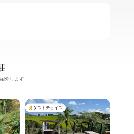
荘
紹介します
アグアス
ゲストチョイス
ゲス
大好評のゲストチョイスです。
大好評
一軒家
カサ・ア
美しい山
リビング
バスルー
コニー、