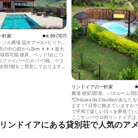
一軒家
レビュー107件、5つ星中4.99つ星の平均評価
4.99 (107)
・ソル農場 温水プール+ビリヤー
心部から2km 👨‍👩‍👦最大
寝具、ベッド1台につ
ロファイバーのカバー1枚、ゲス
つき枕1個をご用意しております。
中4.99つ星の平均評価
ルはご用意しておりません！ 清
しておりません！ 🛏 スイー
リンドイアの一軒家
エアコン1台 🛏スイート2： -
農場 寝室3部屋、バスルーム1
1台 - エアコン1台
レ1部屋、プール、エアコン
*Chácara da Cláudiaがあな
️温水プー
ます！* 日常に飽きていますか？ 自然の
で平和で楽しい日々を夢見てい
トスペース
ここサンパウロ州リンドイアは
リンドイアにある貸別荘で人気のア
の理想的な目的地です！ 魅力的なリンド
イアの町にある私たちの農場は
友人とリラックスして忘れられ