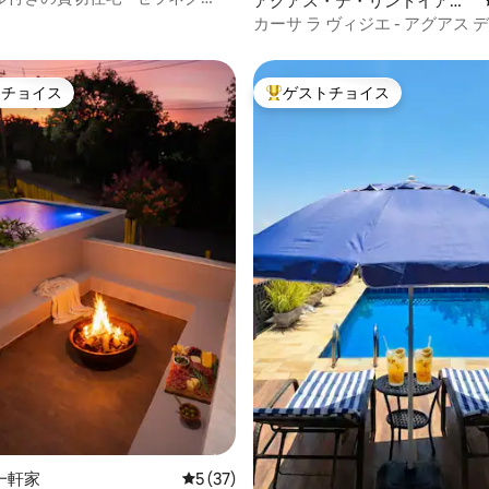
アグアス・デ・リンドイアの
一軒家
カーサ ラ ヴィジエ - アグアス 
ア
トチョイス
ゲストチョイス
ゲストチョイスです。
大好評のゲストチョイスです。
つ星中5つ星の平均評価
一軒家
レビュー37件、5つ星中5つ星の平均評価
5 (37)