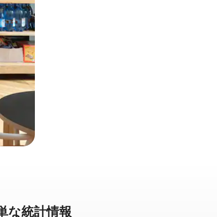
な統⁠計⁠情⁠報