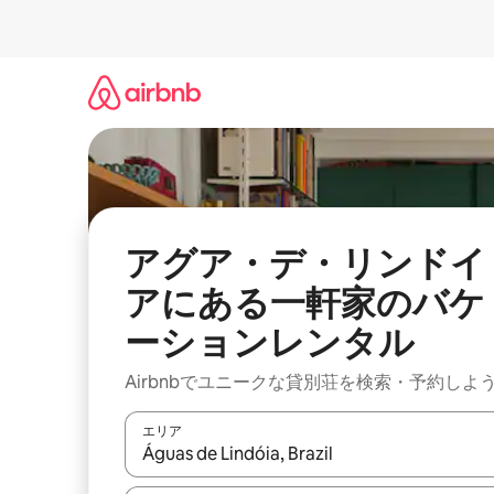
コ
ン
テ
ン
ツ
に
ス
キ
ッ
プ
アグア・デ・リンドイ
アにある一軒家のバケ
ーションレンタル
Airbnbでユニークな貸別荘を検索・予約しよ
エリア
検索結果が表示されたら、上下の矢印キーを使っ