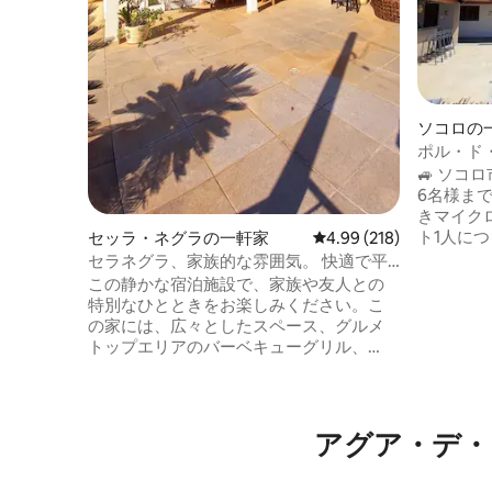
ソコロの
ポル・ド
ド
🚙 ソコロ市の中
6名様まで収容可能 
きマイク
ト1人に
セッラ・ネグラの一軒家
レビュー218件、5つ星
4.99 (218)
バスタオ
セラネグラ、家族的な雰囲気。 快適で平
掃用品は提供
和です！
この静かな宿泊施設で、家族や友人との
ト1： - ダブルベッド1台 - ダブルベッド1台
特別なひとときをお楽しみください。こ
- テレビ1台 - 
の家には、広々としたスペース、グルメ
ダブルベッド1台 - テレビ
トップエリアのバーベキューグリル、
🐶ペットOK ➡️電子ゲートと壁 ➡
300mbpsのWi-Fiネットワークがありま
ル ➡️ビリヤード台 ➡️ハンモック ➡️ファイ
す。 寝室は2部屋あり、1部屋はスイート
ヤーピッ
とダブルベッド、もう1部屋は2段ベッドと
ダブルベッド、50インチNetflix付きSmt
アグア・デ・
テレビ、ホームシアター、サウンド、エ
アコン付きのリビングルームがありま