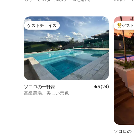
ラ/SP
ゲストチョイス
ゲス
ゲストチョイス
大好評の
ソコロの一軒家
レビュー24件、5
5 (24)
高級農場、美しい景色
ソコロの