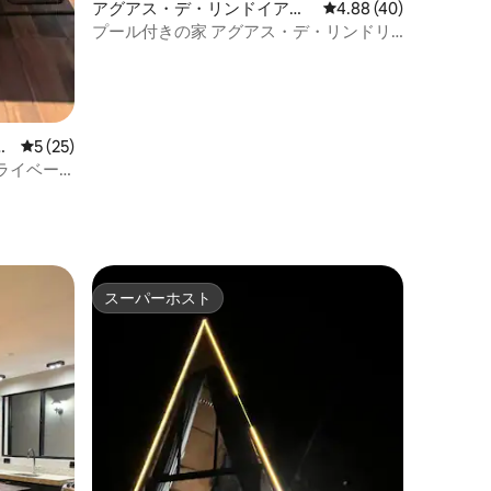
アグアス・デ・リンドイアの
レビュー40件、5つ星
4.88 (40)
一軒家
プール付きの家 アグアス・デ・リンドリ
ア
軒
レビュー25件、5つ星中5つ星の平均評価
5 (25)
ライベー
スーパーホスト
スーパーホスト