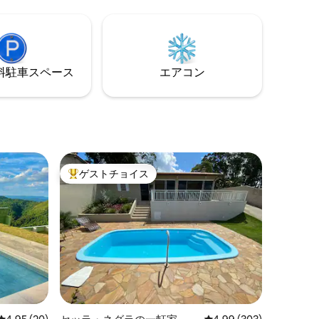
します。
想像して
日を過ご
ューエリ
irbnb
⁠車ス⁠ペ⁠ー⁠ス
エアコン
ゲストチョイス
大好評のゲストチョイスです。