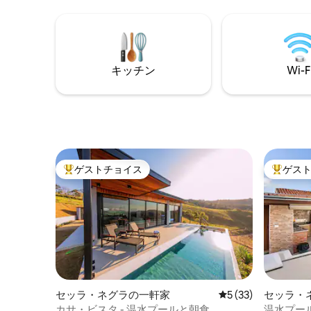
す。 調理器具が揃ったキッチン。 ベッド
リネン、テーブルリネン、バスタオルは
提供しておりません。 屋根付きガレージ
のセキュリティ 中心部に非常に近く、
山々の美しい景色を望むことができます
キッチン
Wi-F
ゲストチョイス
ゲス
大好評のゲストチョイスです。
大好評の
セッラ・ネグラの一軒家
レビュー33件、5
5 (33)
セッラ・
カサ・ビスタ - 温水プールと朝食
温水プール