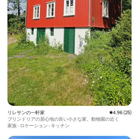
リレサンの一軒家
レビュー25件
4.96 (25)
ブリンドリアの居心地の良い小さな家。動物園の近く
家族
·
ロケーション
·
キッチン