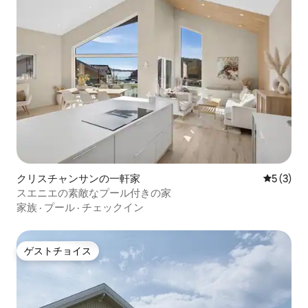
クリスチャンサンの一軒家
レビュー
5 (3)
スエニエの素敵なプール付きの家
家族
·
プール
·
チェックイン
ゲストチョイス
ゲストチョイス