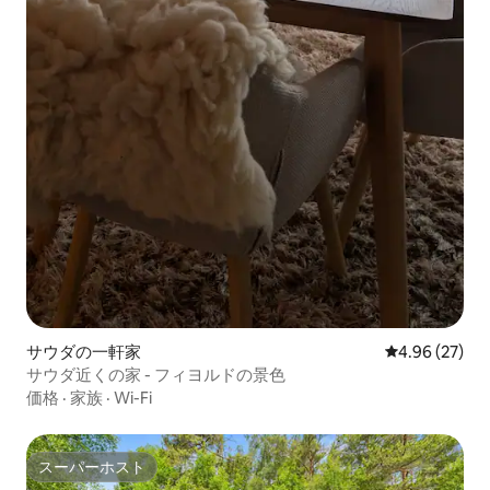
サウダの一軒家
レビュー27件
4.96 (27)
サウダ近くの家 - フィヨルドの景色
価格
·
家族
·
Wi-Fi
スーパーホスト
スーパーホスト