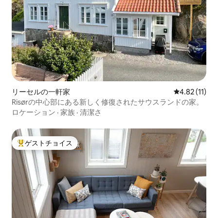
リーセルの一軒家
レビュー11件
4.82 (11)
Risørの中心部にある新しく修復されたサウスランドの家。
ロケーション
·
家族
·
清潔さ
ゲストチョイス
大好評のゲストチョイスです。