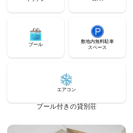
敷地内無料駐⁠車
プール
ス⁠ペ⁠ー⁠ス
エアコン
プール付きの貸別荘