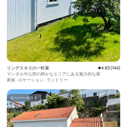
リンデスネスの一軒家
レビュー144件
4.83 (144)
マンダル中心部の静かなエリアにある魅力的な家
家族
·
ロケーション
·
ランドリー
スーパーホスト
スーパーホスト