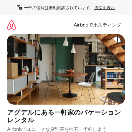
コ
一部の情報は自動翻訳されています。
原文を表示
ン
テ
ン
Airbnbでホスティング
ツ
に
ス
キ
ッ
プ
アグデルにある一軒家のバケーション
レンタル
Airbnbでユニークな貸別荘を検索・予約しよう