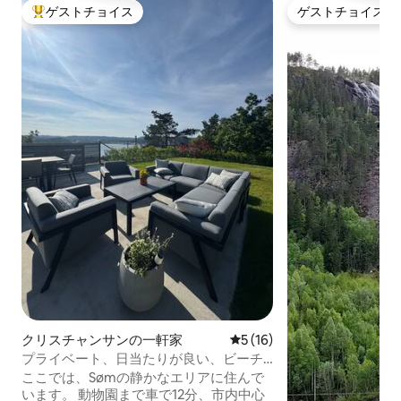
ゲストチョイス
ゲストチョイス
大好評のゲストチョイスです。
ゲストチョイス
クリスチャンサンの一軒家
レビュー16件、5つ星中5つ
5 (16)
プライベート、日当たりが良い、ビーチ
と動物園への短い道
ここでは、Sømの静かなエリアに住んで
います。 動物園まで車で12分、市内中心