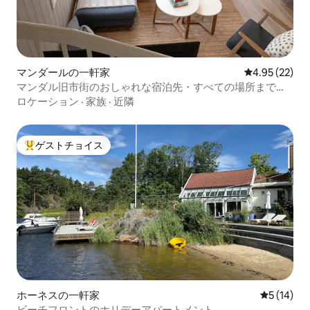
マンダールの一軒家
レビュー22件
4.95 (22)
マンダル旧市街のおしゃれな宿泊先・すべての場所まで徒
歩で行ける
ロケーション
·
家族
·
近隣
ゲストチョイス
大好評のゲストチョイスです。
ホーネスの一軒家
レビュー1
5 (14)
ビーチフロントのホリデーアパートメント