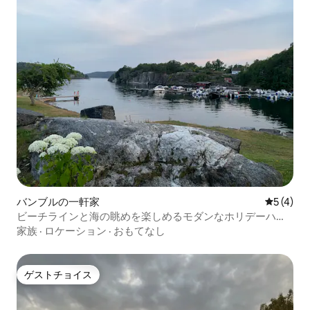
バンブルの一軒家
レビュー
5 (4)
ビーチラインと海の眺めを楽しめるモダンなホリデーハウ
ス
家族
·
ロケーション
·
おもてなし
ゲストチョイス
ゲストチョイス