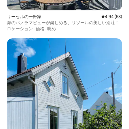
リーセルの一軒家
レビュー53件
4.94 (53)
海のパノラマビューが楽しめる、リソールの美しい別荘！
ロケーション
·
価格
·
眺め