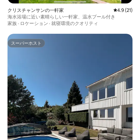
クリスチャンサンの一軒家
レビュー21
4.9 (21)
海水浴場に近い素晴らしい一軒家、温水プール付き
家族
·
ロケーション
·
就寝環境のクオリティ
スーパーホスト
スーパーホスト