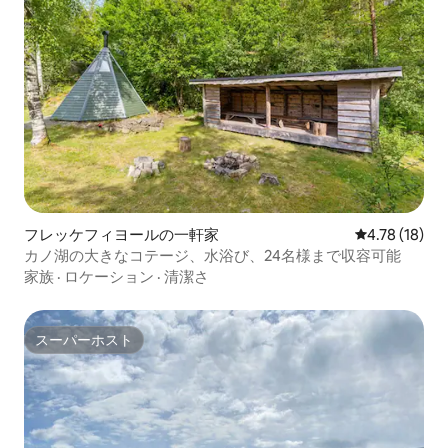
フレッケフィヨールの一軒家
レビュー18件
4.78 (18)
カノ湖の大きなコテージ、水浴び、24名様まで収容可能
家族
·
ロケーション
·
清潔さ
スーパーホスト
スーパーホスト