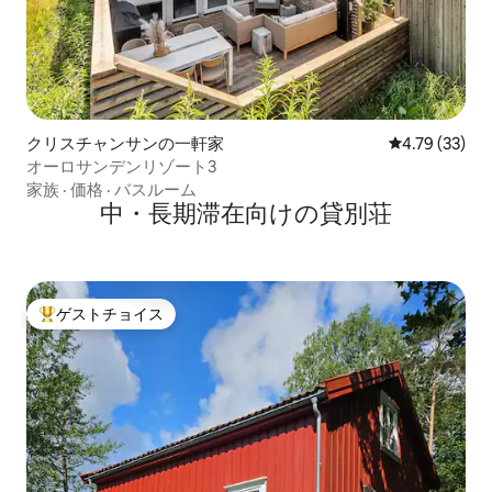
クリスチャンサンの一軒家
レビュー33件
4.79 (33)
オーロサンデンリゾート3
家族
·
価格
·
バスルーム
中・長期滞在向けの貸別荘
ゲストチョイス
大好評のゲストチョイスです。