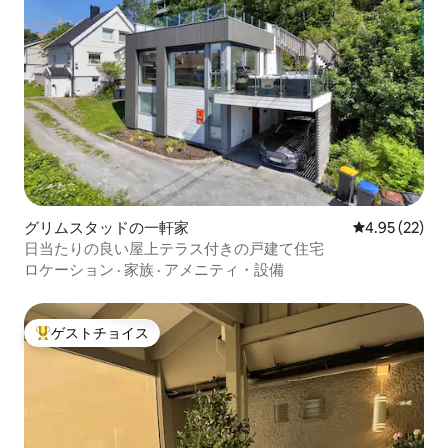
グリムスタッドの一軒家
レビュー22件
4.95 (22)
日当たりの良い屋上テラス付きの戸建て住宅
ロケーション
·
家族
·
アメニティ・設備
ゲストチョイス
大好評のゲストチョイスです。