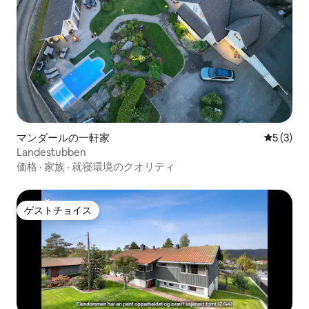
マンダールの一軒家
レビュー
5 (3)
Landestubben
価格
·
家族
·
就寝環境のクオリティ
ゲストチョイス
ゲストチョイス