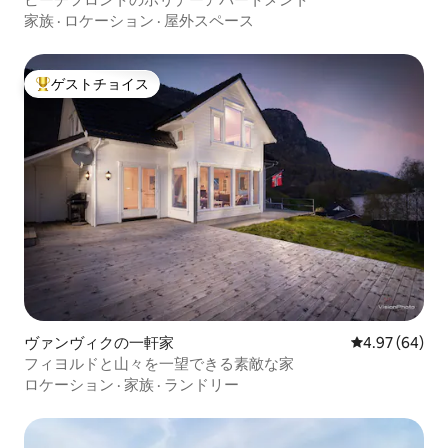
家族
·
ロケーション
·
屋外スペース
ゲストチョイス
大好評のゲストチョイスです。
ヴァンヴィクの一軒家
レビュー64件
4.97 (64)
フィヨルドと山々を一望できる素敵な家
ロケーション
·
家族
·
ランドリー