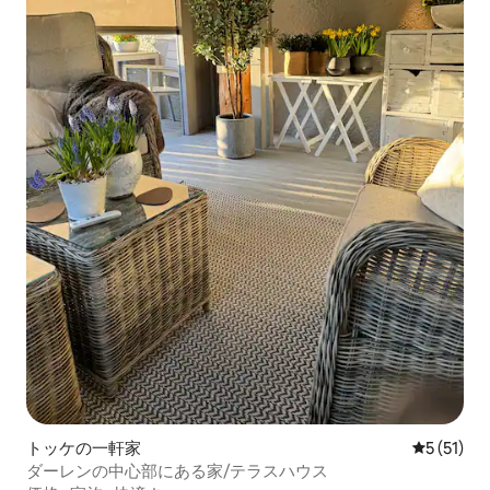
トッケの一軒家
レビュー5
5 (51)
ダーレンの中心部にある家/テラスハウス