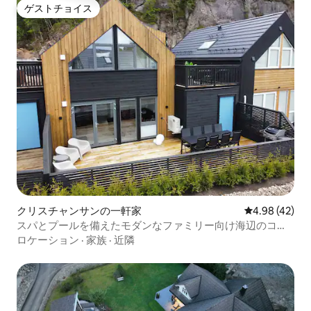
ゲストチョイス
ゲストチョイス
クリスチャンサンの一軒家
レビュー42件
4.98 (42)
スパとプールを備えたモダンなファミリー向け海辺のコテ
ージ
ロケーション
·
家族
·
近隣