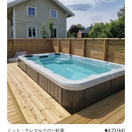
ミット・テレマルクの一軒家
レビュー44件
4.73 (44)