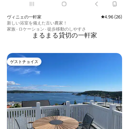
ヴィニェの一軒家
レビュー26件
4.96 (26)
新しい浴室を備えた古い農家！
家族
·
ロケーション
·
徒歩移動のしやすさ
まるまる貸切の一軒家
ゲストチョイス
ゲストチョイス