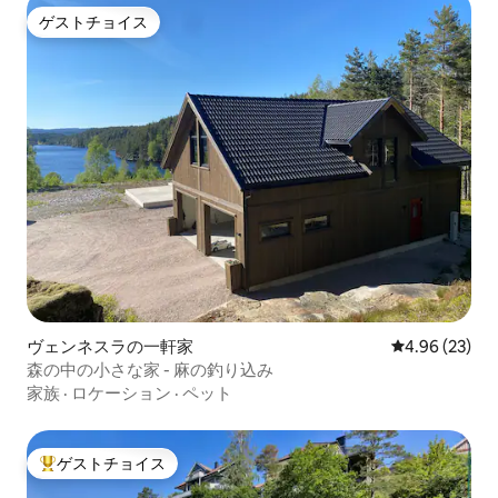
ゲストチョイス
ゲストチョイス
ヴェンネスラの一軒家
レビュー23件
4.96 (23)
森の中の小さな家 - 麻の釣り込み
家族
·
ロケーション
·
ペット
ゲストチョイス
大好評のゲストチョイスです。