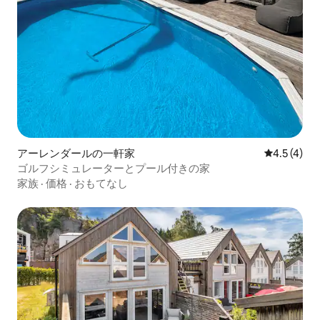
アーレンダールの一軒家
レビュー4
4.5 (4)
ゴルフシミュレーターとプール付きの家
家族
·
価格
·
おもてなし