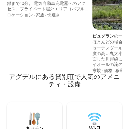
部まで10分。 電気自動車充電器へのアク
セス。プライベート屋外エリア（バブル
バス付き）。 キウイ、薬局、ビーチは徒
ロケーション
·
家族
·
快適さ
歩圏内です。 雨？大丈夫！ 3台のApple
TV、PS5、PS4、ビーズ、たくさんのおも
ちゃやゲームがあれば大丈夫。 暑い日に
ビュグランの一軒
は、ウォータースプレッダー、小さな子
供用プール、トランポリンをご利用いた
ほとんどの場合、
だけます。 8人用の4ベッドルーム。 1階
チェックアウト！
セーテスダール様
にエキストラベッドを2台追加することが
度の高い丸太小屋
できます。 コーヒーマシンとアイスクリ
面した川岸線にあ
ームメーカーは、贅沢な雰囲気を演出し
イオールの滝の壮
ます。 ようこそ！
す。 家の大きなキッチンで美味しい夕食
家族
·
価格
·
移動の
アグデルにある貸別荘で人気のアメニ
を作るか、子供た
ぐ勇気があるかど
ティ・設備
セテスダーレンを
まざまなアクショ
れたり、丘の上か
験してください。
きながら、薔薇色
ッドで眠ることができます
フリー/フレキシ
ェックアウトを手
キッチン
Wi-Fi