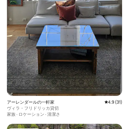
アーレンダールの一軒家
レビュー31
4.9 (31)
ヴィラ・フリドリッカ貸切
家族
·
ロケーション
·
清潔さ