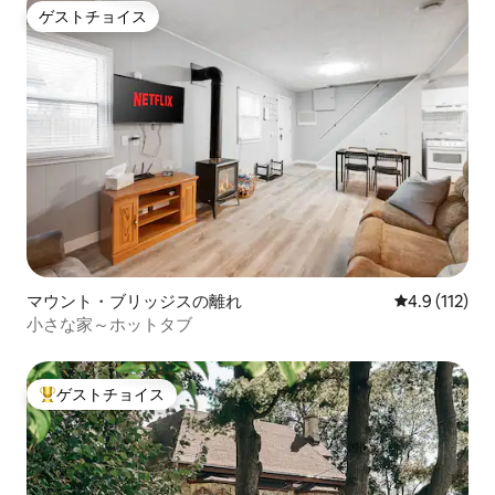
ゲストチョイス
ゲストチョイス
マウント・ブリッジスの離れ
レビュー112
4.9 (112)
小さな家～ホットタブ
ゲストチョイス
大好評のゲストチョイスです。