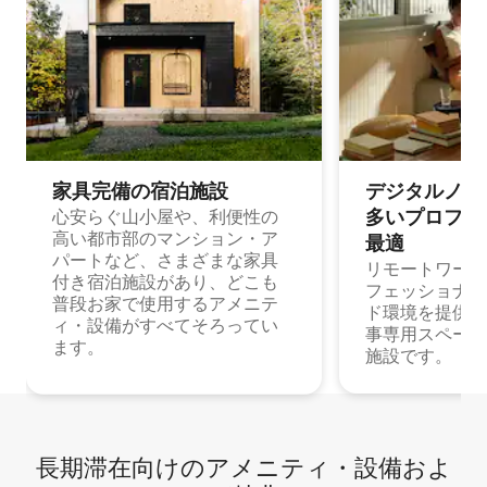
家具完備の宿⁠泊⁠施⁠設
デジタルノマド
多⁠いプ⁠ロ⁠フ⁠ェ⁠
心安らぐ山小屋や、利便性の
高い都市部のマンション・ア
最⁠適
パートなど、さまざまな家具
リモートワーク
付き宿泊施設があり、どこも
フェッショナル
普段お家で使用するアメニテ
ド環境を提供する
ィ・設備がすべてそろってい
事専用スペース
ます。
施設です。
長期滞在向け⁠のア⁠メ⁠ニ⁠テ⁠ィ⁠・設⁠備⁠およ