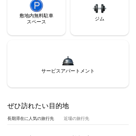
敷地内無料駐⁠車
ジム
ス⁠ペ⁠ー⁠ス
サービスアパートメント
ぜひ訪⁠れ⁠た⁠い目⁠的⁠地
長期滞在に人気の旅行先
近場の旅行先