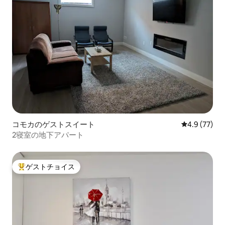
コモカのゲストスイート
レビュー77
4.9 (77)
2寝室の地下アパート
ゲストチョイス
大好評のゲストチョイスです。