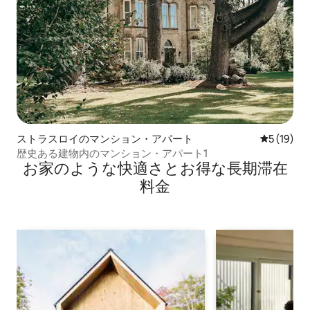
ストラスロイのマンション・アパート
レビュー1
5 (19)
歴史ある建物内のマンション・アパート1
お家のような快⁠適⁠さ⁠とお⁠得⁠な長⁠期⁠滞⁠在
料⁠金