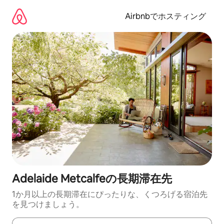
コ
ン
Airbnbでホスティング
テ
ン
ツ
に
ス
キ
ッ
プ
Adelaide Metcalfeの長期滞在先
1か月以上の長期滞在にぴったりな、くつろげる宿泊先
を見つけましょう。