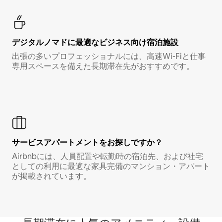
デジタルノマド⁠に最⁠適⁠なビ⁠ジ⁠ネ⁠ス⁠向⁠け宿⁠泊⁠施⁠設
出張の多いプロフェッショナルには、高速Wi-Fiと仕事
専用スペースを備えた長期滞在先がおすすめです。
サービスアパートメントをお探しですか？
Airbnbには、人員配置や転勤時の宿泊先、および社宅
としての利用に最適な家具完備のマンション・アパート
が掲載されています。