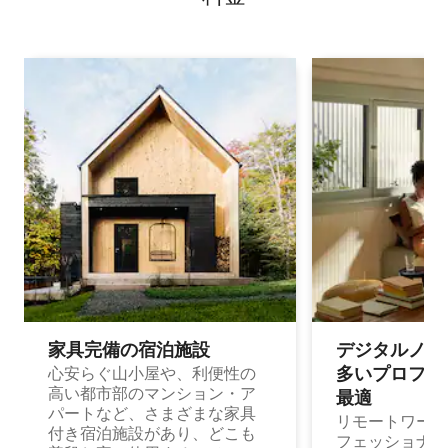
家具完備の宿⁠泊⁠施⁠設
デジタルノマド
多⁠いプ⁠ロ⁠フ⁠ェ⁠
心安らぐ山小屋や、利便性の
高い都市部のマンション・ア
最⁠適
パートなど、さまざまな家具
リモートワーク
付き宿泊施設があり、どこも
フェッショナル