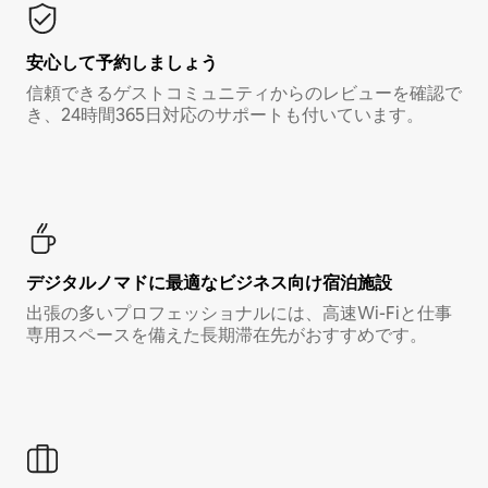
安心して予約しましょう
信頼できるゲストコミュニティからのレビューを確認で
き、24時間365日対応のサポートも付いています。
デジタルノマド⁠に最⁠適⁠なビ⁠ジ⁠ネ⁠ス⁠向⁠け宿⁠泊⁠施⁠設
出張の多いプロフェッショナルには、高速Wi-Fiと仕事
専用スペースを備えた長期滞在先がおすすめです。