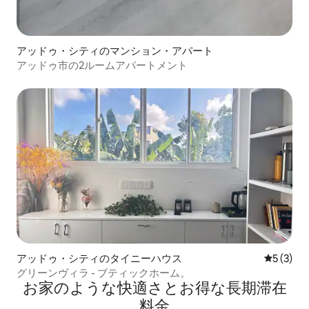
アッドゥ・シティのマンション・アパート
アッドゥ市の2ルームアパートメント
アッドゥ・シティのタイニーハウス
レビュー
5 (3)
グリーンヴィラ - ブティックホーム。
お家のような快⁠適⁠さ⁠とお⁠得⁠な長⁠期⁠滞⁠在
料⁠金