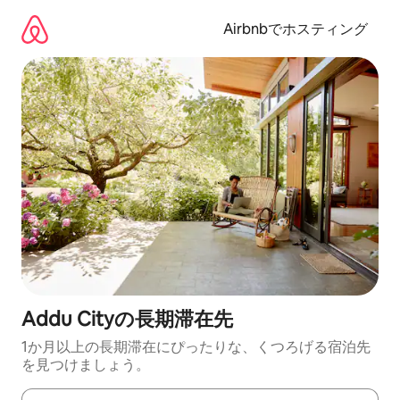
コ
ン
Airbnbでホスティング
テ
ン
ツ
に
ス
キ
ッ
プ
Addu Cityの長期滞在先
1か月以上の長期滞在にぴったりな、くつろげる宿泊先
を見つけましょう。