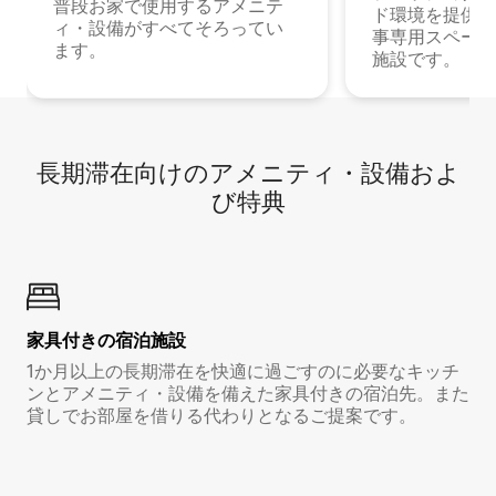
普段お家で使用するアメニテ
ド環境を提供する
ィ・設備がすべてそろってい
事専用スペース
ます。
施設です。
長期滞在向け⁠のア⁠メ⁠ニ⁠テ⁠ィ⁠・設⁠備⁠およ
び特⁠典
家具付き⁠の宿⁠泊⁠施⁠設
1か月以上の長期滞在を快適に過ごすのに必要なキッチ
ンとアメニティ・設備を備えた家具付きの宿泊先。また
貸しでお部屋を借りる代わりとなるご提案です。