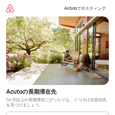
コ
ン
Airbnbでホスティング
テ
ン
ツ
に
ス
キ
ッ
プ
Acutoの長期滞在先
1か月以上の長期滞在にぴったりな、くつろげる宿泊先
を見つけましょう。