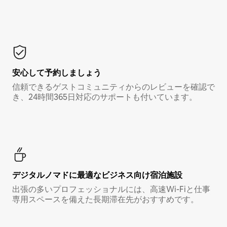
安心して予約しましょう
信頼できるゲストコミュニティからのレビューを確認で
き、24時間365日対応のサポートも付いています。
デジタルノマド⁠に最⁠適⁠なビ⁠ジ⁠ネ⁠ス⁠向⁠け宿⁠泊⁠施⁠設
出張の多いプロフェッショナルには、高速Wi-Fiと仕事
専用スペースを備えた長期滞在先がおすすめです。