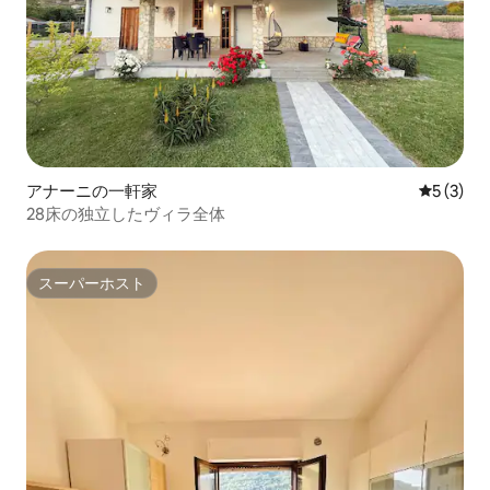
アナーニの一軒家
レビュー
5 (3)
28床の独立したヴィラ全体
スーパーホスト
スーパーホスト