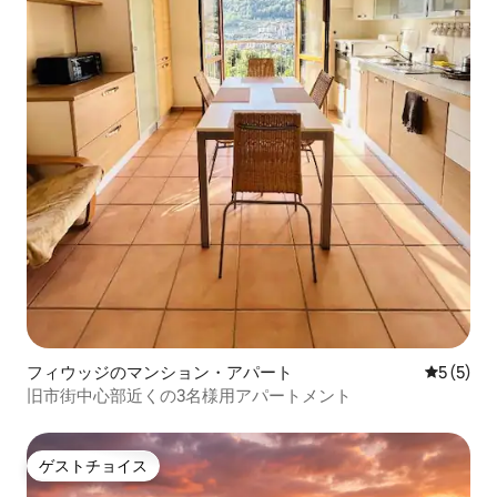
フィウッジのマンション・アパート
レビュー
5 (5)
旧市街中心部近くの3名様用アパートメント
ゲストチョイス
ゲストチョイス