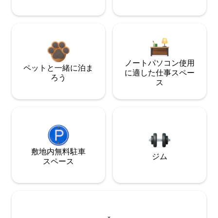
ノートパソコン使用
ペットと一緒に泊ま
に適した仕事スペー
ろう
ス
敷地内無料駐⁠車
ジム
ス⁠ペ⁠ー⁠ス