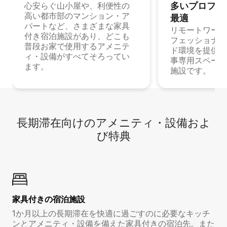
多⁠いプ⁠ロ⁠フ⁠ェ⁠
心安らぐ山小屋や、利便性の
高い都市部のマンション・ア
最⁠適
パートなど、さまざまな家具
リモートワーク
付き宿泊施設があり、どこも
フェッショナル
普段お家で使用するアメニテ
ド環境を提供する
ィ・設備がすべてそろってい
事専用スペース
ます。
施設です。
長期滞在向け⁠のア⁠メ⁠ニ⁠テ⁠ィ⁠・設⁠備⁠およ
び特⁠典
家具付き⁠の宿⁠泊⁠施⁠設
1か月以上の長期滞在を快適に過ごすのに必要なキッチ
ンとアメニティ・設備を備えた家具付きの宿泊先。また