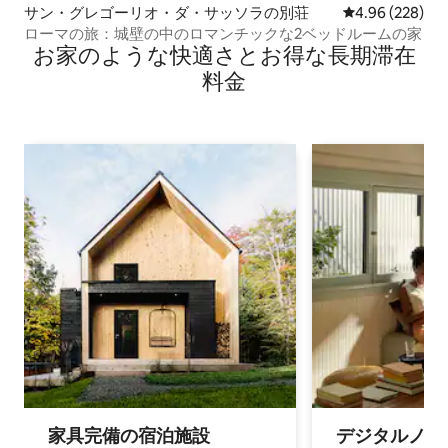
サン・グレゴーリオ・ダ・サッソラの別荘
レビュー228件
4.96 (228)
ローマの旅：城壁の中のロマンチックな2ベッドルームの家
お家のような快⁠適⁠さ⁠とお⁠得⁠な長⁠期⁠滞⁠在
料⁠金
家具完備の宿⁠泊⁠施⁠設
デジタルノマド