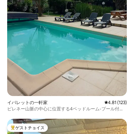
イバレットの一軒家
レビュー123
4.81 (123)
ピレネー山脈の中心に位置する4ベッドルーム-プール付き
の住宅
ゲストチョイス
大好評のゲストチョイスです。