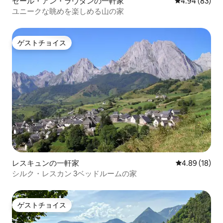
セール・アン・ラヴダンの一軒家
レビュー83件
4.94 (83)
ユニークな眺めを楽しめる山の家
ゲストチョイス
ゲストチョイス
レスキュンの一軒家
レビュー18件
4.89 (18)
シルク・レスカン 3ベッドルームの家
ゲストチョイス
ゲストチョイス