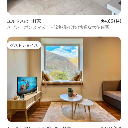
ユルドスの一軒家
レビュー14件
4.86 (14)
メゾン・ボンヌマズー – 12名様向けの快適な大型住宅
ゲストチョイス
ゲストチョイス