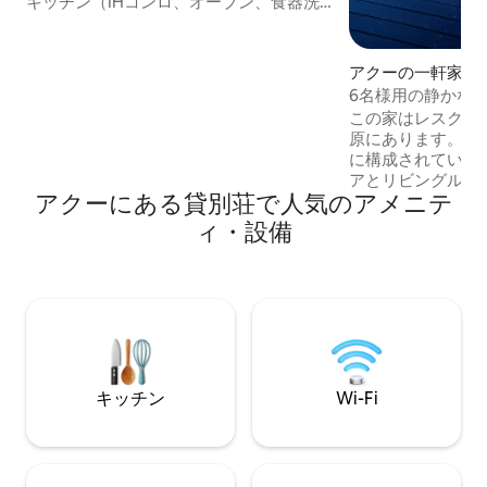
キッチン（IHコンロ、オーブン、食器洗
い機、洗濯機） Wi-Fi 囲まれた土地 バー
ベキューテラス 小川のほとりに位置して
いるので静かで理想的（小さなお子様に
アクーの一軒家
最適） ハイキング、スキー、クライミン
6名様用の静かな
グ、釣り、パラグライディングなどのア
この家はレスクン
クティビティ スペインまで20分 30分以内
原にあります。 6
のスキー場（アストゥン、カンダンチ
に構成されています。 - ダイニ
ュ、ソンポール） ラ・ピエール・サン・
アとリビングルー
マルタン 丸太は料金に含まれています 十
アクーにある貸別荘で人気のアメニテ
おり、テラスには
分に断熱された住居。 オーナーは現地に
リルが備えられてい
ィ・設備
住んでいます
たキッチン - 2
サイズ160x200
ールーム。 -トイレ - 洗濯機と乾燥機を
えたランドリールーム。 ２階：
エリア - ソファー
140cmのベッド
タブ付きのバスルー
キッチン
Wi-Fi