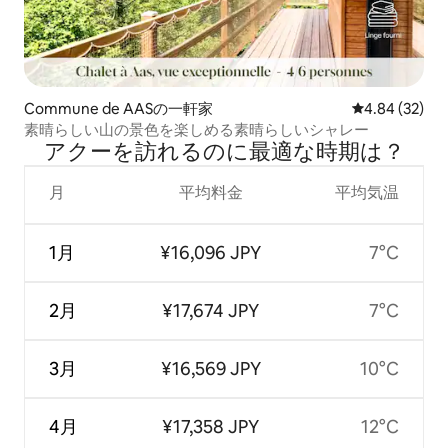
Commune de AASの一軒家
レビュー32件
4.84 (32)
素晴らしい山の景色を楽しめる素晴らしいシャレー
アクーを訪⁠れ⁠るの⁠に最⁠適⁠な時⁠期⁠は⁠？
月
平均料金
平均気温
1月
¥16,096 JPY
7°C
2月
¥17,674 JPY
7°C
3月
¥16,569 JPY
10°C
4月
¥17,358 JPY
12°C