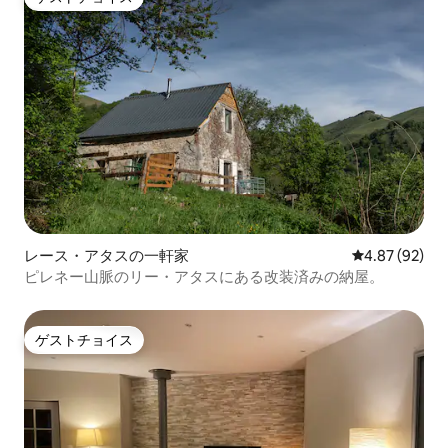
ゲストチョイス
レース・アタスの一軒家
レビュー92件
4.87 (92)
ピレネー山脈のリー・アタスにある改装済みの納屋。
ゲストチョイス
ゲストチョイス