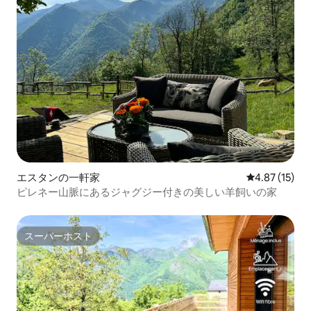
エスタンの一軒家
レビュー15件
4.87 (15)
ピレネー山脈にあるジャグジー付きの美しい羊飼いの家
スーパーホスト
スーパーホスト