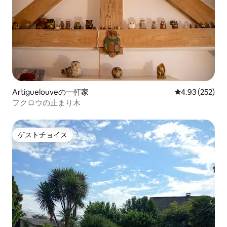
Artiguelouveの一軒家
レビュー252件
4.93 (252)
フクロウの止まり木
ゲストチョイス
ゲストチョイス