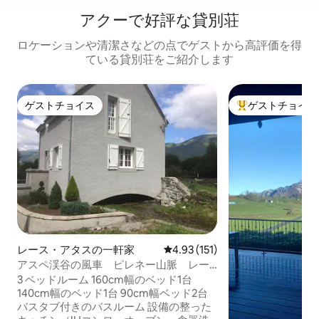
アクーで好評な貸別荘
ロケーションや清潔さなどの点でゲストから高評価を得
ている貸別荘をご紹介します
ゲストチョイス
ゲストチョイス
ゲストチョイス
大好評のゲストチ
レース・アタスの一軒家
レビュー151件、5つ星中4.93
4.93 (151)
アスペ渓谷の風車 ピレネー山脈 レー
ザス・アタス
3 ベッドルーム 160cm幅のベッド1台
140cm幅のベッド1台 90cm幅ベッド2台
バスタブ付きのバスルーム 設備の整った