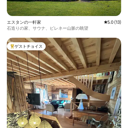
エスタンの一軒家
レビュー13
5.0 (13)
石造りの家、サウナ、ピレネー山脈の眺望
ゲストチョイス
大好評のゲストチョイスです。