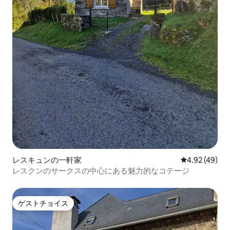
レスキュンの一軒家
レビュー49件
4.92 (49)
レスクンのサークスの中心にある魅力的なコテージ
ゲストチョイス
ゲストチョイス