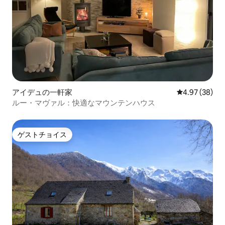
アイデュの一軒家
レビュー38件
4.97 (38)
ルー・マヴァル：快適なマウンテンハウス
ゲストチョイス
ゲストチョイス