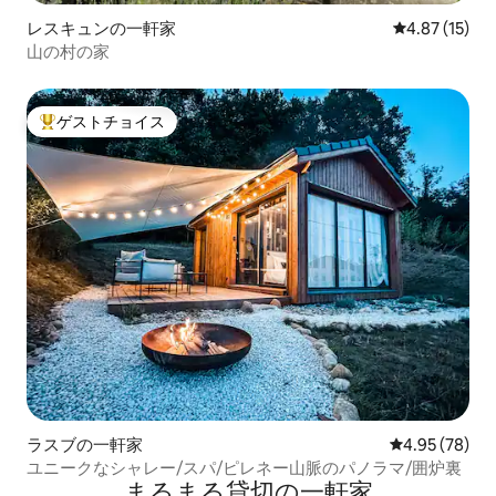
レスキュンの一軒家
レビュー15件
4.87 (15)
山の村の家
ゲストチョイス
大好評のゲストチョイスです。
ラスブの一軒家
レビュー78件
4.95 (78)
ユニークなシャレー/スパ/ピレネー山脈のパノラマ/囲炉裏
まるまる貸切の一軒家