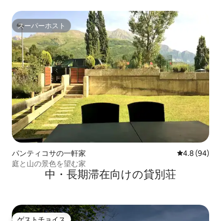
スーパーホスト
スーパーホスト
パンティコサの一軒家
レビュー94
4.8 (94)
庭と山の景色を望む家
中・長期滞在向けの貸別荘
ゲストチョイス