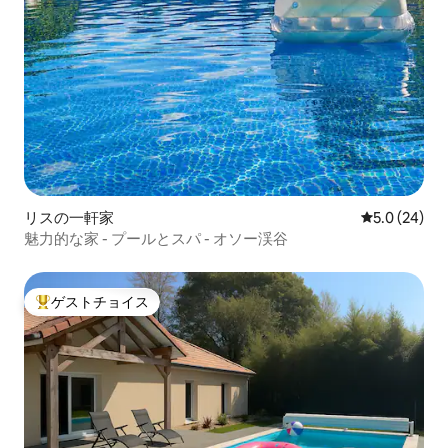
リスの一軒家
レビュー24
5.0 (24)
魅力的な家 - プールとスパ - オソー渓谷
ゲストチョイス
大好評のゲストチョイスです。