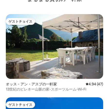
ゲストチョイス
ゲストチョイス
オッス・アン・アスプの一軒家
レビュー47件
4.94 (47)
13世紀のピレネー山脈の家-スポーツルーム-Wi-Fi
ゲストチョイス
ゲストチョイス