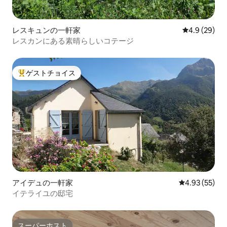
レスキュンの一軒家
レビュー29
4.9 (29)
レスカンにある素晴らしいコテージ
ゲストチョイス
大好評のゲストチョイスです。
アイデュの一軒家
レビュー55件
4.93 (55)
イテライユの邸宅
スーパーホスト