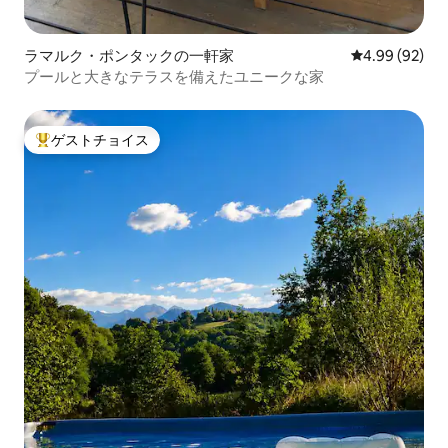
ラマルク・ポンタックの一軒家
レビュー92件
4.99 (92)
プールと大きなテラスを備えたユニークな家
ゲストチョイス
大好評のゲストチョイスです。