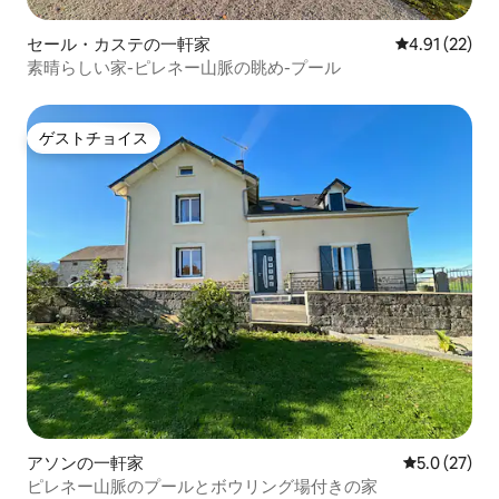
セール・カステの一軒家
レビュー22件
4.91 (22)
素晴らしい家-ピレネー山脈の眺め-プール
ゲストチョイス
ゲストチョイス
アソンの一軒家
レビュー27
5.0 (27)
ピレネー山脈のプールとボウリング場付きの家