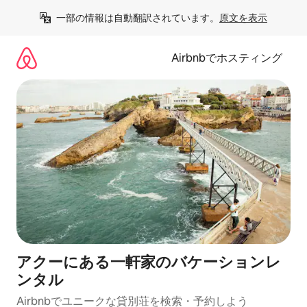
コ
一部の情報は自動翻訳されています。
原文を表示
ン
テ
ン
Airbnbでホスティング
ツ
に
ス
キ
ッ
プ
アクーにある一軒家のバケーションレ
ンタル
Airbnbでユニークな貸別荘を検索・予約しよう