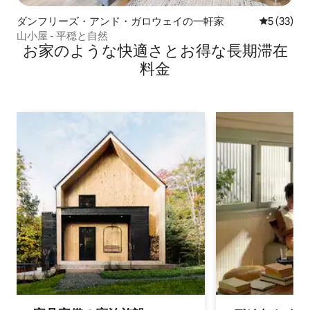
ダンフリーズ・アンド・ガロウェイの一軒家
レビュー3
5 (33)
山小屋 - 平穏と自然
お家のような快⁠適⁠さ⁠とお⁠得⁠な長⁠期⁠滞⁠在
料⁠金