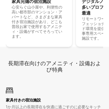
家具完備の宿⁠泊⁠施⁠設
デジタルノマド
多⁠いプ⁠ロ⁠フ⁠ェ⁠
心安らぐ山小屋や、利便性の
高い都市部のマンション・ア
最⁠適
パートなど、さまざまな家具
リモートワーク
付き宿泊施設があり、どこも
フェッショナル
普段お家で使用するアメニテ
ド環境を提供する
ィ・設備がすべてそろってい
事専用スペース
ます。
施設です。
長期滞在向け⁠のア⁠メ⁠ニ⁠テ⁠ィ⁠・設⁠備⁠およ
び特⁠典
家具付き⁠の宿⁠泊⁠施⁠設
1か月以上の長期滞在を快適に過ごすのに必要なキッチ