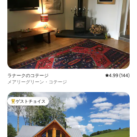
ラナークのコテージ
レビュー144件
4.99 (144)
メアリーグリーン・コテージ
ゲストチョイス
大好評のゲストチョイスです。