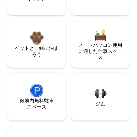
ノートパソコン使用
ペットと一緒に泊ま
に適した仕事スペー
ろう
ス
敷地内無料駐⁠車
ジム
ス⁠ペ⁠ー⁠ス