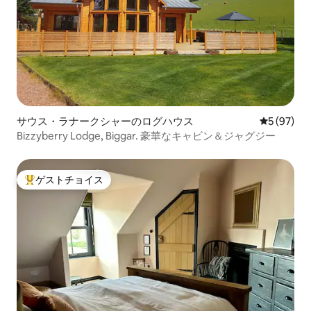
サウス・ラナークシャーのログハウス
レビュー9
5 (97)
Bizzyberry Lodge, Biggar. 豪華なキャビン＆ジャグジー
ゲストチョイス
大好評のゲストチョイスです。