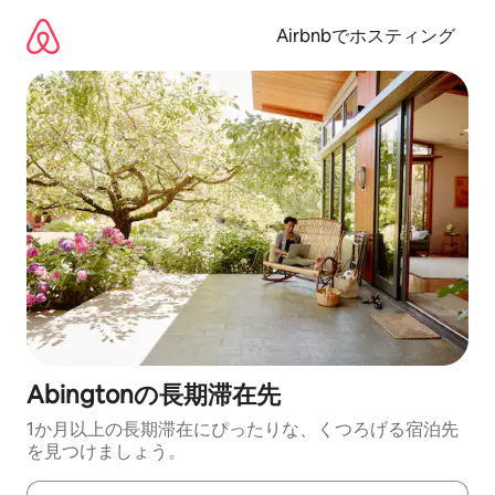
コ
ン
Airbnbでホスティング
テ
ン
ツ
に
ス
キ
ッ
プ
Abingtonの長期滞在先
1か月以上の長期滞在にぴったりな、くつろげる宿泊先
を見つけましょう。