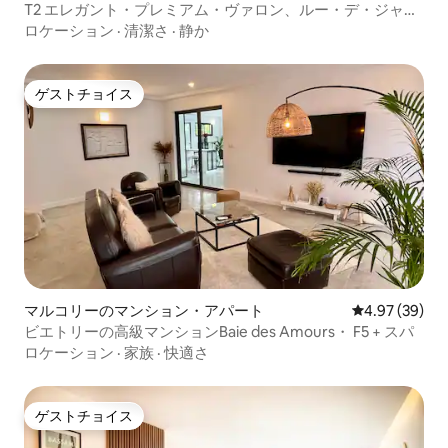
T2 エレガント・プレミアム・ヴァロン、ルー・デ・ジャル
ダン、高速Wi-Fi
ロケーション
·
清潔さ
·
静か
ゲストチョイス
ゲストチョイス
マルコリーのマンション・アパート
レビュー39件
4.97 (39)
ビエトリーの高級マンションBaie des Amours・ F5 + スパ
ロケーション
·
家族
·
快適さ
ゲストチョイス
ゲストチョイス