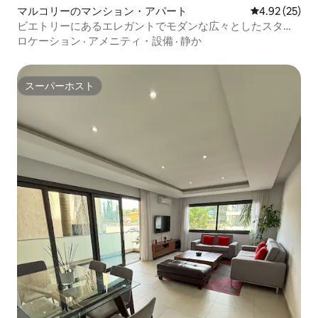
マルコリーのマンション・アパート
レビュー25件
4.92 (25)
ビエトリーにあるエレガントでモダンな広々としたスタジ
オ
ロケーション
·
アメニティ・設備
·
静か
スーパーホスト
スーパーホスト