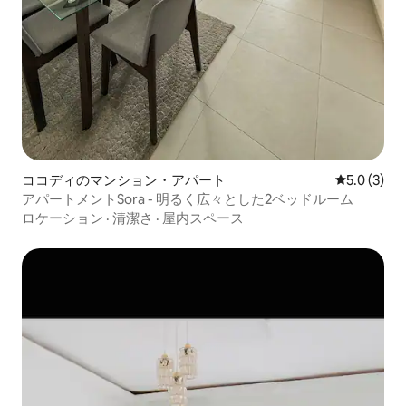
ココディのマンション・アパート
レビュー3
5.0 (3)
アパートメントSora - 明るく広々とした2ベッドルーム
ロケーション
·
清潔さ
·
屋内スペース