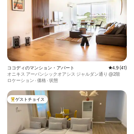
ココディのマンション・アパート
レビュー41
4.9 (41)
オニキス アーバンシックオアシス ジャルダン通り @2階
ロケーション
·
価格
·
状態
ゲストチョイス
大好評のゲストチョイスです。