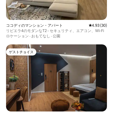
ココディのマンション・アパート
レビュー30件
4.93 (30)
リビエラ4のモダンなT2 - セキュリティ、エアコン、Wi-Fi
ロケーション
·
おもてなし
·
公園
ゲストチョイス
ゲストチョイス