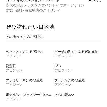
ココディのマンション・アパート
レビュー5
5.0 (5)
広大な専用テラス付きのペントハウス・デザイン
家族
·
価格
·
就寝環境のクオリティ
ぜひ訪⁠れ⁠た⁠い目⁠的⁠地
その他のタ⁠イ⁠プ⁠の宿⁠泊⁠先
ペットと泊まれる宿泊先
ビーチの近くにある宿泊施設
アビジャン
アビジャン
貸別荘
B&B
アビジャン
アビジャン
ファミリー向けの宿泊先
プール付きの宿泊先
アビジャン
アビジャン
露天風呂・ジャグジー付きの宿泊施設
さらに表示
アビジャン