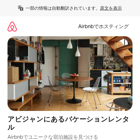
コ
一部の情報は自動翻訳されています。
原文を表示
ン
テ
ン
Airbnbでホスティング
ツ
に
ス
キ
ッ
プ
アビジャンにあるバケーションレンタ
ル
Airbnbでユニークな宿泊施設を見つける