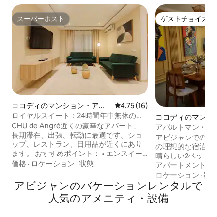
スーパーホスト
ゲストチョイス
スーパーホスト
ゲストチョイス
ココディのマンション・アパ
レビュー16件、5つ星中4.75
4.75 (16)
ート
ロイヤルスイート：24時間年中無休のセ
ココディのマンシ
キュリティ+無料の空港送迎
CHU de Angré近くの豪華なアパート、
ート
アパルトマン・キ
長期滞在、出張、転勤に最適です。ショ
アビジャンでの忘
ップ、レストラン、日用品が近くにあり
の理想的な宿泊施
ます。 おすすめポイント： • エンスイー
晴らしい2ベッド
トバスルームとゲストトイレ • 静かなひ
価格
·
ロケーション
·
状態
アパートメントは
とときを楽しめる専用バルコニー2つ • ス
快適さとスタイルを提
ロケーション
·
家
マートテレビ3台— Netflix、Canal +、
アビジャンのバケーションレンタルで
レガントで中心部
Prime Video • 設備の整ったモダンなキッ
ァロンの有名なジ
人気のアメニティ・設備
チン • 高速Wi-Fiとエアコン • 完全な安心
か500メートルの
のための24時間体制のセキュリティ • 無
の施設が非常に集中して