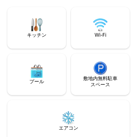
料の安全な地下駐車場 ラグジュアリーで
ゆる種類のレスト
快適なデザイン。今すぐご予約くださ
フランス料理、ア
い！
理など） -バーや
マーケット、 -銀行、ショッピングセンタ
ー… - 学校
キッチン
Wi-Fi
敷地内無料駐⁠車
プール
ス⁠ペ⁠ー⁠ス
エアコン